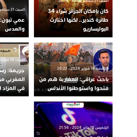
السبت 21 سبتمبر 2024 - 20:16
السبت 21 سبتمبر 2024 - 20:14
كان بإمكان الجزائر شراء 34
طائرة كندير.. لكنها اختارت
عمي تبون: ر
البوليساريو
والعدس
السبت 10 فبراير 2024 - 20:25
الجمعة 16 فبراير 2024 - 20:22
جريمة: رسا
باحث عراقي: المغاربة هم من
المغربي مو
فتحوا واستوطنوا الأندلس
في المزاد ال
الخميس 18 يناير 2024 - 21:56