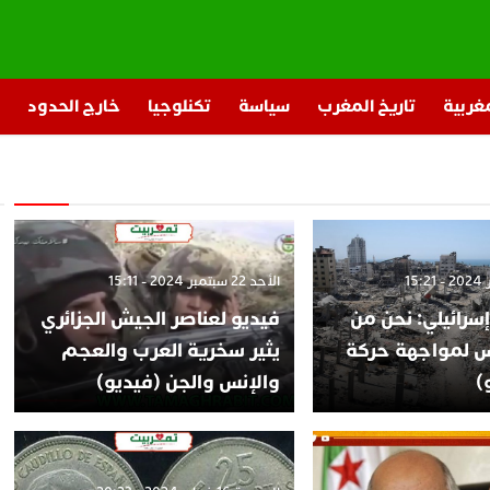
مغربية
تاريخ المغرب
سياسة
تكنلوجيا
خارج الحدود
الأحد 22 سبتمبر 2024 - 15:11
سرائيلي: نحن من
فيديو لعناصر الجيش الجزائري
س لمواجهة حركة
يثير سخرية العرب والعجم
)
والإنس والجن (فيديو)