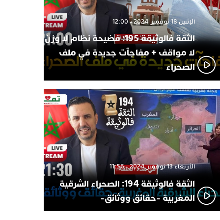
الإثنين 18 نوفمبر 2024 - 12:00
الثقة فالوثيقة 195: فضيحة نظام لا وزن
لا مواقف + مفاجآت جديدة في ملف
الصحراء
الأربعاء 13 نوفمبر 2024 - 11:56
الثقة فالوثيقة 194: الصحراء الشرقية
المغربية -حقائق ووثائق-