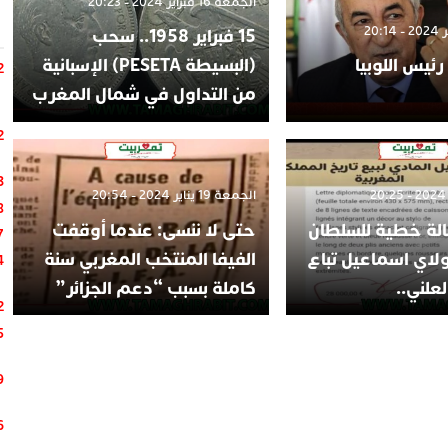
الجمعة 16 فبراير 2024 - 20:23
15 فبراير 1958.. سحب
ئيس اللوبيا
(البسيطة PESETA) الإسبانية
2
من التداول في شمال المغرب
2
3
الجمعة 19 يناير 2024 - 20:54
8
لة خطية للسلطان
حتى لا ننسى: عندما أوقفت
7
لاي اسماعيل تباع
الفيفا المنتخب المغربي سنة
4
علني..
كاملة بسبب “دعم الجزائر”
2
5
9
6