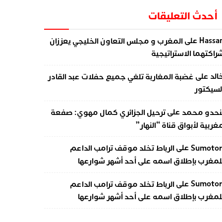
أحدث التعليقات
على
Hassa
المغرب و مجلس التعاون الخليجي يعززان
راكتهما الاستراتيجية
على
الد
غضبة المغاربة تلغي جميع حفلات عبد القادر
لسيكتور
على
نحدو محمد
ترحيل الجزائري كمال مهوي: صفعة
غربية لأبواق قناة “النهار”
على
Sumotor
الرباط تخلد موقف ترامب الداعم
لمغرب بإطلاق اسمه على أحد أشهر شوارعها
على
Sumotor
الرباط تخلد موقف ترامب الداعم
لمغرب بإطلاق اسمه على أحد أشهر شوارعها