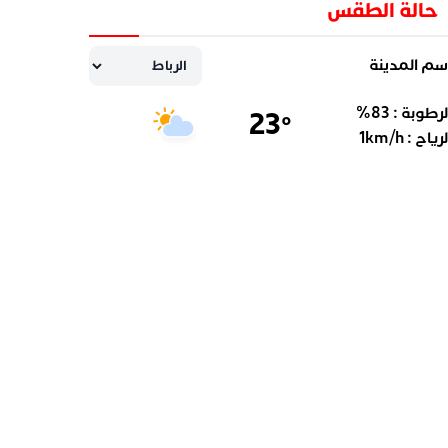
حالة الطقس
سم المدينة
لرطوبة :
83
%
23
°
لرياح :
km/h
1