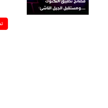
فضائح تطبيق التكتوك
….ومستقبل الجيل الناشئ
تح