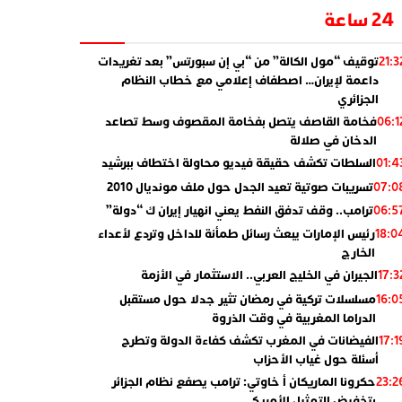
24 ساعة
توقيف “مول الكالة” من “بي إن سبورتس” بعد تغريدات
21:3
داعمة لإيران… اصطفاف إعلامي مع خطاب النظام
الجزائري
فخامة القاصف يتصل بفخامة المقصوف وسط تصاعد
06:1
الدخان في صلالة
السلطات تكشف حقيقة فيديو محاولة اختطاف ببرشيد
01:4
تسريبات صوتية تعيد الجدل حول ملف مونديال 2010
07:0
ترامب.. وقف تدفق النفط يعني انهيار إيران ك “دولة”
06:5
رئيس الإمارات يبعث رسائل طمأنة للداخل وتردع لأعداء
18:0
الخارج
الجيران في الخليج العربي.. الاستثمار في الأزمة
17:3
مسلسلات تركية في رمضان تثير جدلا حول مستقبل
16:0
الدراما المغربية في وقت الذروة
الفيضانات في المغرب تكشف كفاءة الدولة وتطرح
17:1
أسئلة حول غياب الأحزاب
حكرونا الماريكان أ خاوتي: ترامب يصفع نظام الجزائر
23:2
بتخفيض التمثيل الأمريكي