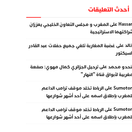
أحدث التعليقات
على
Hassa
المغرب و مجلس التعاون الخليجي يعززان
راكتهما الاستراتيجية
على
الد
غضبة المغاربة تلغي جميع حفلات عبد القادر
لسيكتور
على
نحدو محمد
ترحيل الجزائري كمال مهوي: صفعة
غربية لأبواق قناة “النهار”
على
Sumotor
الرباط تخلد موقف ترامب الداعم
لمغرب بإطلاق اسمه على أحد أشهر شوارعها
على
Sumotor
الرباط تخلد موقف ترامب الداعم
لمغرب بإطلاق اسمه على أحد أشهر شوارعها