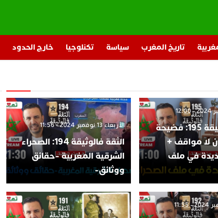
مغربية
تاريخ المغرب
سياسة
تكنلوجيا
خارج الحدود
الأربعاء 13 نوفمبر 2024 - 11:56
الثقة فالوثيقة 195: فضيحة
ن لا مواقف +
الثقة فالوثيقة 194: الصحراء
يدة في ملف
الشرقية المغربية -حقائق
ووثائق-