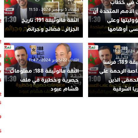
لك في خطاب
الثلاثاء 5 نوفمبر 2024 - 11:53
ى الأمم المتحدة أن
وليتها وعلى
الثقة فالوثيقة 191: تاريخ
2
تنسى أوهامها
الجزائر.. فضائح وجرائم
2
3
الثلاثاء 22 أكتوبر 2024 - 11:47
الثقة فالوثيقة 189: فرنسا
8
صة الرحمة على
الثقة فالوثيقة 188: معلومات
7
لحمقى الذين
حصرية وخطيرة في ملف
4
ا الشرقية
هشام عبود
2
5
9
6