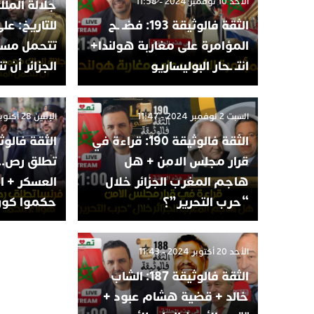
الأحد 10 نوفمبر 2024 - 11:58
جلالة الم
الثقة فالوثيقة 193: فضـ ـح
للتاريخ: عل
المؤامرة على مغاربة هولندا+
تتحمل مسؤ
انتـ ـحار البوليساريو
الجزائر أن 
السبت 2 نوفمبر 2024 - 11:47
الإثنين 28 أكتوبر 2024 - 11:50
الثقة فالوثيقة 190: قراءة في
قرار مجلس الامن + هل
تطلق رص..ا
هاجم المغرب الجزائر خلال
العسكر + ا
“حرب التحرير”؟
حكموا كوري
الأحد 20 أكتوبر 2024 - 11:43
الثقة فالوثيقة 187: الشاب
خالد + قضية هشام عبود +