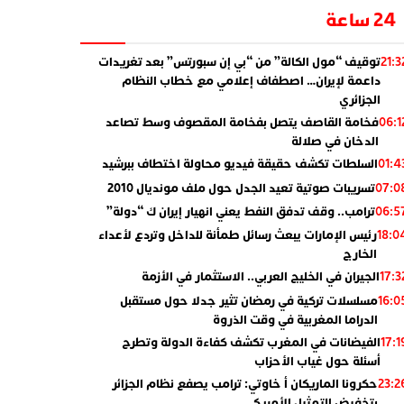
24 ساعة
توقيف “مول الكالة” من “بي إن سبورتس” بعد تغريدات
21:3
داعمة لإيران… اصطفاف إعلامي مع خطاب النظام
الجزائري
فخامة القاصف يتصل بفخامة المقصوف وسط تصاعد
06:1
الدخان في صلالة
السلطات تكشف حقيقة فيديو محاولة اختطاف ببرشيد
01:4
تسريبات صوتية تعيد الجدل حول ملف مونديال 2010
07:0
ترامب.. وقف تدفق النفط يعني انهيار إيران ك “دولة”
06:5
رئيس الإمارات يبعث رسائل طمأنة للداخل وتردع لأعداء
18:0
الخارج
الجيران في الخليج العربي.. الاستثمار في الأزمة
17:3
مسلسلات تركية في رمضان تثير جدلا حول مستقبل
16:0
الدراما المغربية في وقت الذروة
الفيضانات في المغرب تكشف كفاءة الدولة وتطرح
17:1
أسئلة حول غياب الأحزاب
حكرونا الماريكان أ خاوتي: ترامب يصفع نظام الجزائر
23:2
بتخفيض التمثيل الأمريكي