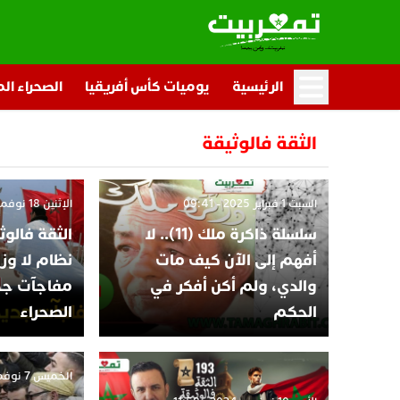
الرئيسية
يوميات كأس أفريقيا
الصحراء ال
الثقة فالوثيقة
السبت 1 فبراير 2025 - 09:41
الإثنين 18 نوفمبر 2024 - 12:00
سلسلة ذاكرة ملك (11).. لا
أفهم إلى الآن كيف مات
نظام لا وز
والدي، ولم أكن أفكر في
مفاجآت جد
الحكم
الصحراء
الخميس 7 نوفمبر 2024 - 11:55