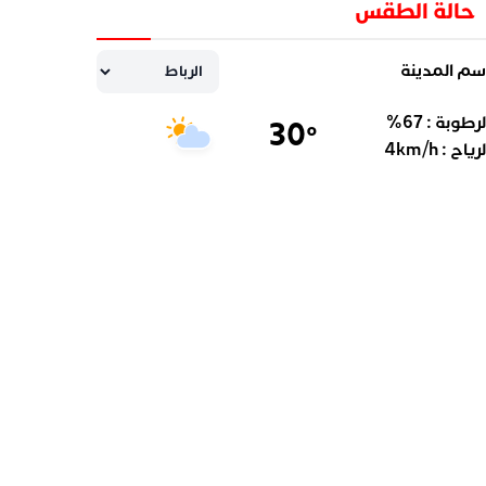
حالة الطقس
سم المدينة
لرطوبة :
67
%
30
°
لرياح :
km/h
4