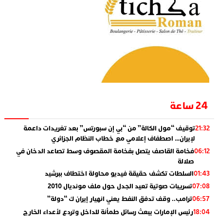
24 ساعة
توقيف “مول الكالة” من “بي إن سبورتس” بعد تغريدات داعمة
21:32
لإيران… اصطفاف إعلامي مع خطاب النظام الجزائري
فخامة القاصف يتصل بفخامة المقصوف وسط تصاعد الدخان في
06:12
صلالة
السلطات تكشف حقيقة فيديو محاولة اختطاف ببرشيد
01:43
تسريبات صوتية تعيد الجدل حول ملف مونديال 2010
07:08
ترامب.. وقف تدفق النفط يعني انهيار إيران ك “دولة”
06:57
رئيس الإمارات يبعث رسائل طمأنة للداخل وتردع لأعداء الخارج
18:04