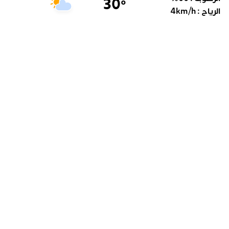
30
°
الرياح :
km/h
4