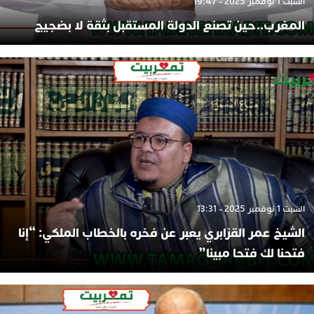
السبت 1 نوفمبر 2025 - 19:47
المغرب..حين تصنع الدولة المستقبل بثقة لا بضجيج
السبت 1 نوفمبر 2025 - 13:31
الشيخ عمر القزابري يعبر عن فخره بالخطاب الملكي: “إنا
فتحنا لك فتحا مبينا”