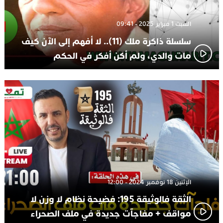
السبت 1 فبراير 2025 - 09:41
سلسلة ذاكرة ملك (11).. لا أفهم إلى الآن كيف
مات والدي، ولم أكن أفكر في الحكم
الإثنين 18 نوفمبر 2024 - 12:00
الثقة فالوثيقة 195: فضيحة نظام لا وزن لا
مواقف + مفاجآت جديدة في ملف الصحراء