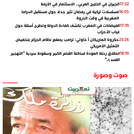
الجيران في الخليج العربي.. الاستثمار في الأزمة
17:32
مسلسلات تركية في رمضان تثير جدلا حول مستقبل الدراما
16:05
المغربية في وقت الذروة
الفيضانات في المغرب تكشف كفاءة الدولة وتطرح أسئلة حول
17:19
غياب الأحزاب
حكرونا الماريكان أ خاوتي: ترامب يصفع نظام الجزائر بتخفيض
23:26
التمثيل الأمريكي
انطلاق رحلة العودة لساكنة القصر الكبير وسقوط سردية “التهجير
18:19
القسري”
الإعلامي جمال اسطيفي.. هذا هو خليفة الركراكي
02:06
صوت وصورة
​”لارام”.. 3 خطوط أخرى نحو إسبانيا وهذه هي الوجهات
01:55
الجديدة
الاعلامي حسن فاتح.. لهذا السبب يرفض بعض لاعبوا المنتخب
14:37
تعيين السكتيوي