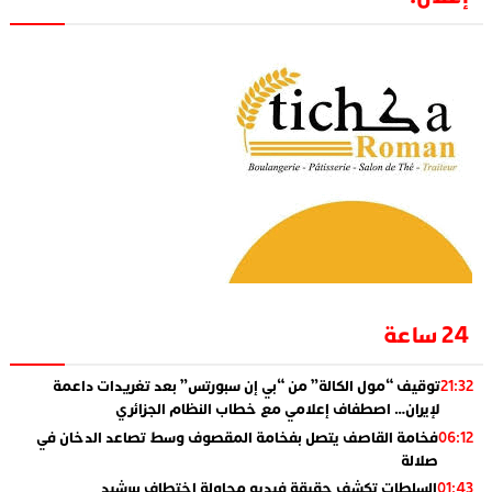
24 ساعة
توقيف “مول الكالة” من “بي إن سبورتس” بعد تغريدات داعمة
21:32
لإيران… اصطفاف إعلامي مع خطاب النظام الجزائري
فخامة القاصف يتصل بفخامة المقصوف وسط تصاعد الدخان في
06:12
صلالة
السلطات تكشف حقيقة فيديو محاولة اختطاف ببرشيد
01:43