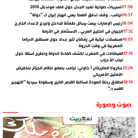
تسريبات صوتية تعيد الجدل حول ملف مونديال 2010
07:08
ترامب.. وقف تدفق النفط يعني انهيار إيران ك “دولة”
06:57
رئيس الإمارات يبعث رسائل طمأنة للداخل وتردع لأعداء الخارج
18:04
الجيران في الخليج العربي.. الاستثمار في الأزمة
17:32
مسلسلات تركية في رمضان تثير جدلا حول مستقبل الدراما
16:05
المغربية في وقت الذروة
الفيضانات في المغرب تكشف كفاءة الدولة وتطرح أسئلة حول
17:19
غياب الأحزاب
حكرونا الماريكان أ خاوتي: ترامب يصفع نظام الجزائر بتخفيض
23:26
التمثيل الأمريكي
انطلاق رحلة العودة لساكنة القصر الكبير وسقوط سردية “التهجير
18:19
القسري”
الإعلامي جمال اسطيفي.. هذا هو خليفة الركراكي
02:06
صوت وصورة
​”لارام”.. 3 خطوط أخرى نحو إسبانيا وهذه هي الوجهات
01:55
الجديدة
الاعلامي حسن فاتح.. لهذا السبب يرفض بعض لاعبوا المنتخب
14:37
تعيين السكتيوي