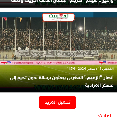
وأخيرا.. سيتم “تكريم” جثمان اللاعب أخريف ودفنه
الخميس 12 ديسمبر 2024 - 11:54
أنصار “الزعيم” المغربي يبعثون برسالة بدون تحية إلى
عسكر المرادية
تحميل المزيد
إعلان: