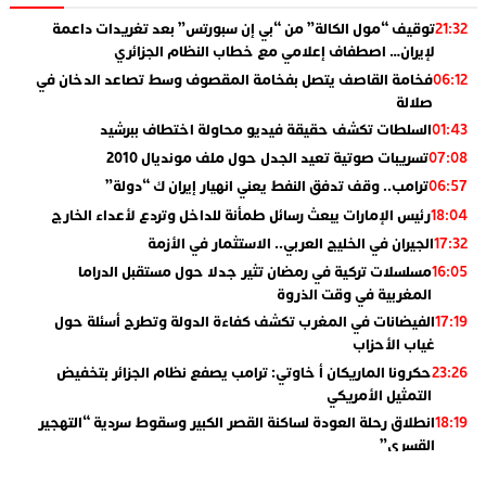
توقيف “مول الكالة” من “بي إن سبورتس” بعد تغريدات داعمة
21:32
لإيران… اصطفاف إعلامي مع خطاب النظام الجزائري
فخامة القاصف يتصل بفخامة المقصوف وسط تصاعد الدخان في
06:12
صلالة
السلطات تكشف حقيقة فيديو محاولة اختطاف ببرشيد
01:43
تسريبات صوتية تعيد الجدل حول ملف مونديال 2010
07:08
ترامب.. وقف تدفق النفط يعني انهيار إيران ك “دولة”
06:57
رئيس الإمارات يبعث رسائل طمأنة للداخل وتردع لأعداء الخارج
18:04
الجيران في الخليج العربي.. الاستثمار في الأزمة
17:32
مسلسلات تركية في رمضان تثير جدلا حول مستقبل الدراما
16:05
المغربية في وقت الذروة
الفيضانات في المغرب تكشف كفاءة الدولة وتطرح أسئلة حول
17:19
غياب الأحزاب
حكرونا الماريكان أ خاوتي: ترامب يصفع نظام الجزائر بتخفيض
23:26
التمثيل الأمريكي
انطلاق رحلة العودة لساكنة القصر الكبير وسقوط سردية “التهجير
18:19
القسري”
الإعلامي جمال اسطيفي.. هذا هو خليفة الركراكي
02:06