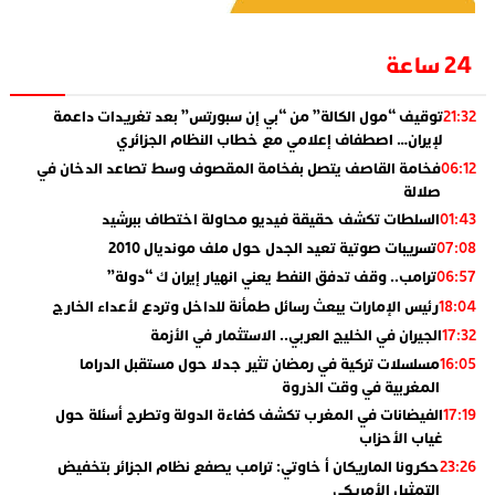
24 ساعة
توقيف “مول الكالة” من “بي إن سبورتس” بعد تغريدات داعمة
21:32
لإيران… اصطفاف إعلامي مع خطاب النظام الجزائري
فخامة القاصف يتصل بفخامة المقصوف وسط تصاعد الدخان في
06:12
صلالة
السلطات تكشف حقيقة فيديو محاولة اختطاف ببرشيد
01:43
تسريبات صوتية تعيد الجدل حول ملف مونديال 2010
07:08
ترامب.. وقف تدفق النفط يعني انهيار إيران ك “دولة”
06:57
رئيس الإمارات يبعث رسائل طمأنة للداخل وتردع لأعداء الخارج
18:04
الجيران في الخليج العربي.. الاستثمار في الأزمة
17:32
مسلسلات تركية في رمضان تثير جدلا حول مستقبل الدراما
16:05
المغربية في وقت الذروة
الفيضانات في المغرب تكشف كفاءة الدولة وتطرح أسئلة حول
17:19
غياب الأحزاب
حكرونا الماريكان أ خاوتي: ترامب يصفع نظام الجزائر بتخفيض
23:26
التمثيل الأمريكي