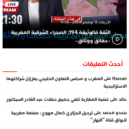
الأربعاء 13 نوفمبر 2024 - 11:56
الثقة فالوثيقة 194: الصحراء الشرقية المغربية
-حقائق ووثائق-
أحدث التعليقات
على
Hassan
المغرب و مجلس التعاون الخليجي يعززان شراكتهما
الاستراتيجية
على
خالد
غضبة المغاربة تلغي جميع حفلات عبد القادر السيكتور
على
بنحدو محمد
ترحيل الجزائري كمال مهوي: صفعة مغربية
لأبواق قناة “النهار”