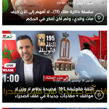
السبت 1 فبراير 2025 - 09:41
سلسلة ذاكرة ملك (11).. لا أفهم إلى الآن كيف
مات والدي، ولم أكن أفكر في الحكم
الإثنين 18 نوفمبر 2024 - 12:00
الثقة فالوثيقة 195: فضيحة نظام لا وزن لا
مواقف + مفاجآت جديدة في ملف الصحراء