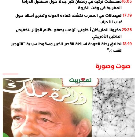
مسلسلات تركية في رمضان تثير جدلا حول مستقبل الدراما
16:05
المغربية في وقت الذروة
الفيضانات في المغرب تكشف كفاءة الدولة وتطرح أسئلة حول
17:19
غياب الأحزاب
حكرونا الماريكان أ خاوتي: ترامب يصفع نظام الجزائر بتخفيض
23:26
التمثيل الأمريكي
انطلاق رحلة العودة لساكنة القصر الكبير وسقوط سردية “التهجير
18:19
القسري”
الإعلامي جمال اسطيفي.. هذا هو خليفة الركراكي
02:06
صوت وصورة
​”لارام”.. 3 خطوط أخرى نحو إسبانيا وهذه هي الوجهات
01:55
الجديدة
الاعلامي حسن فاتح.. لهذا السبب يرفض بعض لاعبوا المنتخب
14:37
تعيين السكتيوي