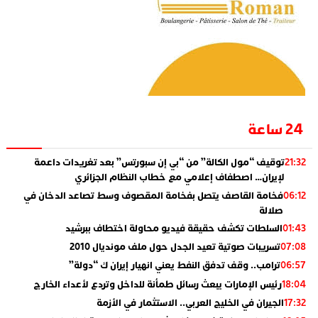
24 ساعة
توقيف “مول الكالة” من “بي إن سبورتس” بعد تغريدات داعمة
21:32
لإيران… اصطفاف إعلامي مع خطاب النظام الجزائري
فخامة القاصف يتصل بفخامة المقصوف وسط تصاعد الدخان في
06:12
صلالة
السلطات تكشف حقيقة فيديو محاولة اختطاف ببرشيد
01:43
تسريبات صوتية تعيد الجدل حول ملف مونديال 2010
07:08
ترامب.. وقف تدفق النفط يعني انهيار إيران ك “دولة”
06:57
رئيس الإمارات يبعث رسائل طمأنة للداخل وتردع لأعداء الخارج
18:04
الجيران في الخليج العربي.. الاستثمار في الأزمة
17:32