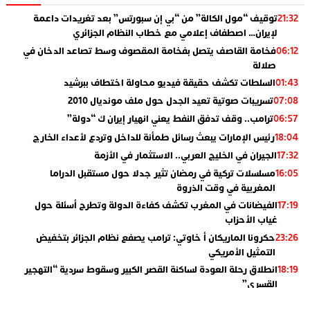
توقيف “مول الكالة” من “بي إن سبورتس” بعد تغريدات داعمة
21:32
لإيران… اصطفاف إعلامي مع خطاب النظام الجزائري
فخامة القاصف يتصل بفخامة المقصوف وسط تصاعد الدخان في
06:12
صلالة
السلطات تكشف حقيقة فيديو محاولة اختطاف ببرشيد
01:43
تسريبات صوتية تعيد الجدل حول ملف مونديال 2010
07:08
ترامب.. وقف تدفق النفط يعني انهيار إيران ك “دولة”
06:57
رئيس الإمارات يبعث رسائل طمأنة للداخل وتردع لأعداء الخارج
18:04
الجيران في الخليج العربي.. الاستثمار في الأزمة
17:32
مسلسلات تركية في رمضان تثير جدلا حول مستقبل الدراما
16:05
المغربية في وقت الذروة
الفيضانات في المغرب تكشف كفاءة الدولة وتطرح أسئلة حول
17:19
غياب الأحزاب
حكرونا الماريكان أ خاوتي: ترامب يصفع نظام الجزائر بتخفيض
23:26
التمثيل الأمريكي
انطلاق رحلة العودة لساكنة القصر الكبير وسقوط سردية “التهجير
18:19
القسري”
الإعلامي جمال اسطيفي.. هذا هو خليفة الركراكي
02:06