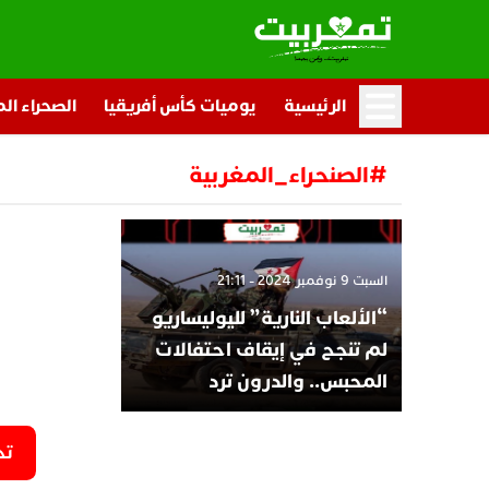
الرئيسية
يوميات كأس أفريقيا
الصحراء ال
#الصنحراء_المغربية
السبت 9 نوفمبر 2024 - 21:11
“الألعاب النارية” لليوليساريو
لم تنجح في إيقاف احتفالات
المحبس.. والدرون ترد
تح