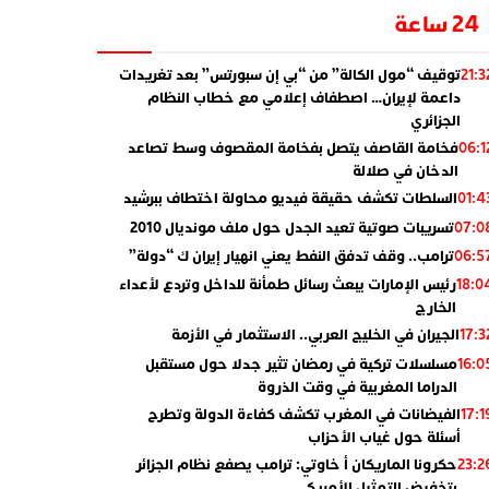
24 ساعة
توقيف “مول الكالة” من “بي إن سبورتس” بعد تغريدات
21:3
داعمة لإيران… اصطفاف إعلامي مع خطاب النظام
الجزائري
فخامة القاصف يتصل بفخامة المقصوف وسط تصاعد
06:1
الدخان في صلالة
السلطات تكشف حقيقة فيديو محاولة اختطاف ببرشيد
01:4
تسريبات صوتية تعيد الجدل حول ملف مونديال 2010
07:0
ترامب.. وقف تدفق النفط يعني انهيار إيران ك “دولة”
06:5
رئيس الإمارات يبعث رسائل طمأنة للداخل وتردع لأعداء
18:0
الخارج
الجيران في الخليج العربي.. الاستثمار في الأزمة
17:3
مسلسلات تركية في رمضان تثير جدلا حول مستقبل
16:0
الدراما المغربية في وقت الذروة
الفيضانات في المغرب تكشف كفاءة الدولة وتطرح
17:1
أسئلة حول غياب الأحزاب
حكرونا الماريكان أ خاوتي: ترامب يصفع نظام الجزائر
23:2
بتخفيض التمثيل الأمريكي