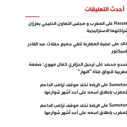
أحدث التعليقات
على
Hassa
المغرب و مجلس التعاون الخليجي يعززان
راكتهما الاستراتيجية
على
الد
غضبة المغاربة تلغي جميع حفلات عبد القادر
لسيكتور
على
نحدو محمد
ترحيل الجزائري كمال مهوي: صفعة
غربية لأبواق قناة “النهار”
على
Sumotor
الرباط تخلد موقف ترامب الداعم
لمغرب بإطلاق اسمه على أحد أشهر شوارعها
على
Sumotor
الرباط تخلد موقف ترامب الداعم
لمغرب بإطلاق اسمه على أحد أشهر شوارعها