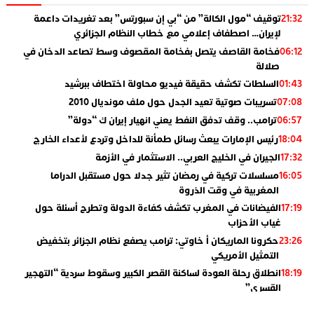
توقيف “مول الكالة” من “بي إن سبورتس” بعد تغريدات داعمة
21:32
لإيران… اصطفاف إعلامي مع خطاب النظام الجزائري
فخامة القاصف يتصل بفخامة المقصوف وسط تصاعد الدخان في
06:12
صلالة
السلطات تكشف حقيقة فيديو محاولة اختطاف ببرشيد
01:43
تسريبات صوتية تعيد الجدل حول ملف مونديال 2010
07:08
ترامب.. وقف تدفق النفط يعني انهيار إيران ك “دولة”
06:57
رئيس الإمارات يبعث رسائل طمأنة للداخل وتردع لأعداء الخارج
18:04
الجيران في الخليج العربي.. الاستثمار في الأزمة
17:32
مسلسلات تركية في رمضان تثير جدلا حول مستقبل الدراما
16:05
المغربية في وقت الذروة
الفيضانات في المغرب تكشف كفاءة الدولة وتطرح أسئلة حول
17:19
غياب الأحزاب
حكرونا الماريكان أ خاوتي: ترامب يصفع نظام الجزائر بتخفيض
23:26
التمثيل الأمريكي
انطلاق رحلة العودة لساكنة القصر الكبير وسقوط سردية “التهجير
18:19
القسري”
الإعلامي جمال اسطيفي.. هذا هو خليفة الركراكي
02:06