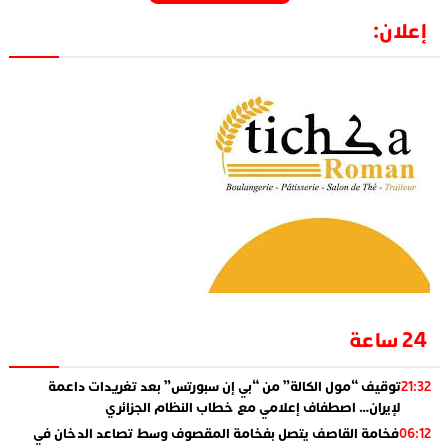
إعلان:
24 ساعة
توقيف “مول الكالة” من “بي إن سبورتس” بعد تغريدات داعمة
21:32
لإيران… اصطفاف إعلامي مع خطاب النظام الجزائري
فخامة القاصف يتصل بفخامة المقصوف وسط تصاعد الدخان في
06:12