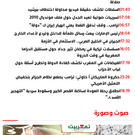
صلالة
السلطات تكشف حقيقة فيديو محاولة اختطاف ببرشيد
01:43
تسريبات صوتية تعيد الجدل حول ملف مونديال 2010
07:08
ترامب.. وقف تدفق النفط يعني انهيار إيران ك “دولة”
06:57
رئيس الإمارات يبعث رسائل طمأنة للداخل وتردع لأعداء الخارج
18:04
الجيران في الخليج العربي.. الاستثمار في الأزمة
17:32
مسلسلات تركية في رمضان تثير جدلا حول مستقبل الدراما
16:05
المغربية في وقت الذروة
الفيضانات في المغرب تكشف كفاءة الدولة وتطرح أسئلة حول
17:19
غياب الأحزاب
حكرونا الماريكان أ خاوتي: ترامب يصفع نظام الجزائر بتخفيض
23:26
التمثيل الأمريكي
انطلاق رحلة العودة لساكنة القصر الكبير وسقوط سردية “التهجير
18:19
القسري”
الإعلامي جمال اسطيفي.. هذا هو خليفة الركراكي
02:06
صوت وصورة
​”لارام”.. 3 خطوط أخرى نحو إسبانيا وهذه هي الوجهات
01:55
الجديدة
الاعلامي حسن فاتح.. لهذا السبب يرفض بعض لاعبوا المنتخب
14:37
تعيين السكتيوي