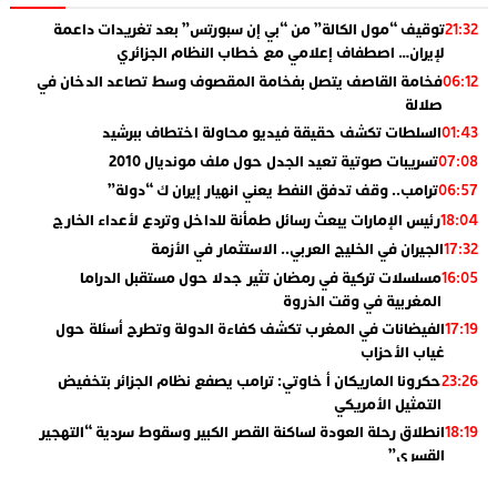
توقيف “مول الكالة” من “بي إن سبورتس” بعد تغريدات داعمة
21:32
لإيران… اصطفاف إعلامي مع خطاب النظام الجزائري
فخامة القاصف يتصل بفخامة المقصوف وسط تصاعد الدخان في
06:12
صلالة
السلطات تكشف حقيقة فيديو محاولة اختطاف ببرشيد
01:43
تسريبات صوتية تعيد الجدل حول ملف مونديال 2010
07:08
ترامب.. وقف تدفق النفط يعني انهيار إيران ك “دولة”
06:57
رئيس الإمارات يبعث رسائل طمأنة للداخل وتردع لأعداء الخارج
18:04
الجيران في الخليج العربي.. الاستثمار في الأزمة
17:32
مسلسلات تركية في رمضان تثير جدلا حول مستقبل الدراما
16:05
المغربية في وقت الذروة
الفيضانات في المغرب تكشف كفاءة الدولة وتطرح أسئلة حول
17:19
غياب الأحزاب
حكرونا الماريكان أ خاوتي: ترامب يصفع نظام الجزائر بتخفيض
23:26
التمثيل الأمريكي
انطلاق رحلة العودة لساكنة القصر الكبير وسقوط سردية “التهجير
18:19
القسري”
الإعلامي جمال اسطيفي.. هذا هو خليفة الركراكي
02:06