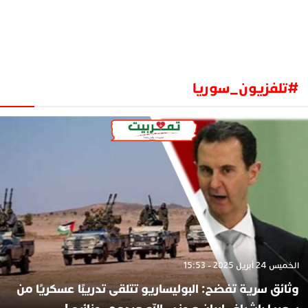
#تلفزيون_سوريا
الخميس 24 أبريل 2025 - 15:53
وثائق سرية تفضح: البوليساريو تتلقى تدريبًا عسكريًا من