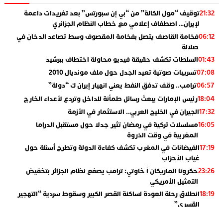
توقيف “مول الكالة” من “بي إن سبورتس” بعد تغريدات داعمة
21:32
لإيران… اصطفاف إعلامي مع خطاب النظام الجزائري
فخامة القاصف يتصل بفخامة المقصوف وسط تصاعد الدخان في
06:12
صلالة
السلطات تكشف حقيقة فيديو محاولة اختطاف ببرشيد
01:43
تسريبات صوتية تعيد الجدل حول ملف مونديال 2010
07:08
ترامب.. وقف تدفق النفط يعني انهيار إيران ك “دولة”
06:57
رئيس الإمارات يبعث رسائل طمأنة للداخل وتردع لأعداء الخارج
18:04
الجيران في الخليج العربي.. الاستثمار في الأزمة
17:32
مسلسلات تركية في رمضان تثير جدلا حول مستقبل الدراما
16:05
المغربية في وقت الذروة
الفيضانات في المغرب تكشف كفاءة الدولة وتطرح أسئلة حول
17:19
غياب الأحزاب
حكرونا الماريكان أ خاوتي: ترامب يصفع نظام الجزائر بتخفيض
23:26
التمثيل الأمريكي
انطلاق رحلة العودة لساكنة القصر الكبير وسقوط سردية “التهجير
18:19
القسري”
الإعلامي جمال اسطيفي.. هذا هو خليفة الركراكي
02:06