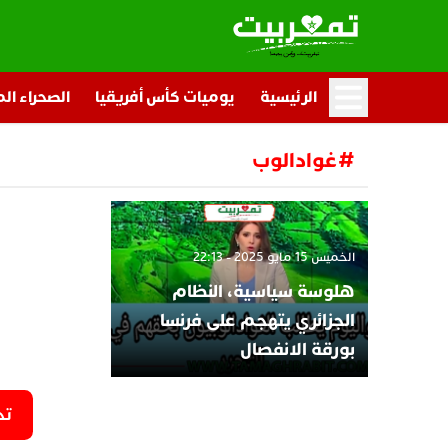
الرئيسية
يوميات كأس أفريقيا
الصحراء ال
#غوادالوب
الخميس 15 مايو 2025 - 22:13
هلوسة سياسية، النظام
الجزائري يتهجم على فرنسا
بورقة الانفصال
تح