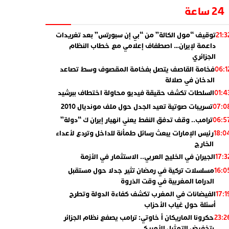
24 ساعة
توقيف “مول الكالة” من “بي إن سبورتس” بعد تغريدات
21:3
داعمة لإيران… اصطفاف إعلامي مع خطاب النظام
الجزائري
فخامة القاصف يتصل بفخامة المقصوف وسط تصاعد
06:1
الدخان في صلالة
السلطات تكشف حقيقة فيديو محاولة اختطاف ببرشيد
01:4
تسريبات صوتية تعيد الجدل حول ملف مونديال 2010
07:0
ترامب.. وقف تدفق النفط يعني انهيار إيران ك “دولة”
06:5
رئيس الإمارات يبعث رسائل طمأنة للداخل وتردع لأعداء
18:0
الخارج
الجيران في الخليج العربي.. الاستثمار في الأزمة
17:3
مسلسلات تركية في رمضان تثير جدلا حول مستقبل
16:0
الدراما المغربية في وقت الذروة
الفيضانات في المغرب تكشف كفاءة الدولة وتطرح
17:1
أسئلة حول غياب الأحزاب
حكرونا الماريكان أ خاوتي: ترامب يصفع نظام الجزائر
23:2
بتخفيض التمثيل الأمريكي