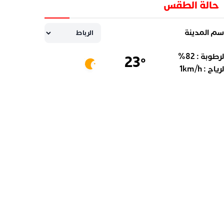
حالة الطقس
سم المدينة
لرطوبة :
82
%
23
°
لرياح :
km/h
1