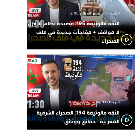
الإثنين 18 نوفمبر 2024 - 12:00
الثقة فالوثيقة 195: فضيحة نظام لا وزن
لا مواقف + مفاجآت جديدة في ملف
الصحراء
الأربعاء 13 نوفمبر 2024 - 11:56
الثقة فالوثيقة 194: الصحراء الشرقية
المغربية -حقائق ووثائق-