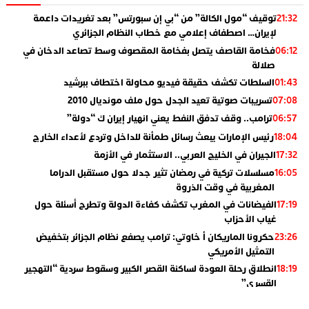
توقيف “مول الكالة” من “بي إن سبورتس” بعد تغريدات داعمة
21:32
لإيران… اصطفاف إعلامي مع خطاب النظام الجزائري
فخامة القاصف يتصل بفخامة المقصوف وسط تصاعد الدخان في
06:12
صلالة
السلطات تكشف حقيقة فيديو محاولة اختطاف ببرشيد
01:43
تسريبات صوتية تعيد الجدل حول ملف مونديال 2010
07:08
ترامب.. وقف تدفق النفط يعني انهيار إيران ك “دولة”
06:57
رئيس الإمارات يبعث رسائل طمأنة للداخل وتردع لأعداء الخارج
18:04
الجيران في الخليج العربي.. الاستثمار في الأزمة
17:32
مسلسلات تركية في رمضان تثير جدلا حول مستقبل الدراما
16:05
المغربية في وقت الذروة
الفيضانات في المغرب تكشف كفاءة الدولة وتطرح أسئلة حول
17:19
غياب الأحزاب
حكرونا الماريكان أ خاوتي: ترامب يصفع نظام الجزائر بتخفيض
23:26
التمثيل الأمريكي
انطلاق رحلة العودة لساكنة القصر الكبير وسقوط سردية “التهجير
18:19
القسري”
الإعلامي جمال اسطيفي.. هذا هو خليفة الركراكي
02:06