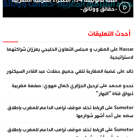
الثقة فالوثيقة 194: الصحراء الشرقية المغربية
-حقائق ووثائق-
أحدث التعليقات
على
Hassa
المغرب و مجلس التعاون الخليجي يعززان شراكتهما
لاستراتيجية
على
الد
غضبة المغاربة تلغي جميع حفلات عبد القادر السيكتور
على
نحدو محمد
ترحيل الجزائري كمال مهوي: صفعة مغربية
أبواق قناة “النهار”
على
Sumotor
الرباط تخلد موقف ترامب الداعم للمغرب بإطلاق
سمه على أحد أشهر شوارعها
على
Sumotor
الرباط تخلد موقف ترامب الداعم للمغرب بإطلاق