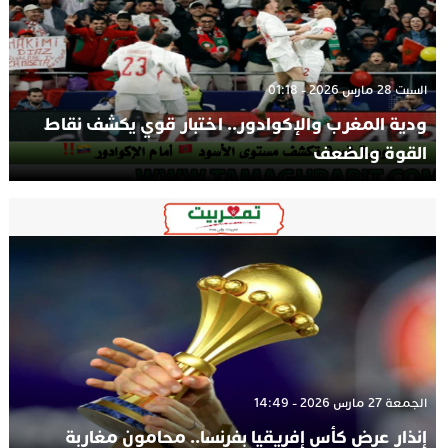
السبت 28 مارس 2026 - 01:18
ودية المغرب والإكوادور.. اختبار قوي يكشف نقاط
القوة والضعف
الجمعة 27 مارس 2026 - 14:49
إنذار عرض كأس إفريقيا بفرنسا.. محامون مغاربة