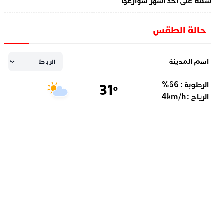
سمه على أحد أشهر شوارعها
حالة الطقس
اسم المدينة
الرطوبة :
66
%
31
°
الرياح :
km/h
4