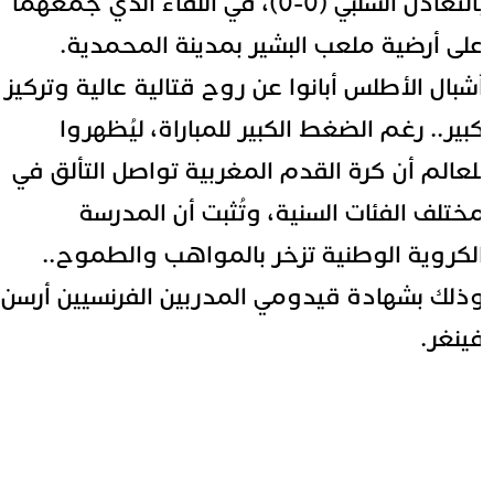
بالتعادل السلبي (0-0)، في اللقاء الذي جمعهما
لى أرضية ملعب البشير بمدينة المحمدية.
شبال الأطلس أبانوا عن روح قتالية عالية وتركيز
بير.. رغم الضغط الكبير للمباراة، ليُظهروا
لعالم أن كرة القدم المغربية تواصل التألق في
ختلف الفئات السنية، وتُثبت أن المدرسة
لكروية الوطنية تزخر بالمواهب والطموح..
ذلك بشهادة قيدومي المدربين الفرنسيين أرسن
ينغر.