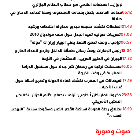
لإيران… اصطفاف إعلامي مع خطاب النظام الجزائري
فخامة القاصف يتصل بفخامة المقصوف وسط تصاعد الدخان في
06:12
صلالة
السلطات تكشف حقيقة فيديو محاولة اختطاف ببرشيد
01:43
تسريبات صوتية تعيد الجدل حول ملف مونديال 2010
07:08
ترامب.. وقف تدفق النفط يعني انهيار إيران ك “دولة”
06:57
رئيس الإمارات يبعث رسائل طمأنة للداخل وتردع لأعداء الخارج
18:04
الجيران في الخليج العربي.. الاستثمار في الأزمة
17:32
مسلسلات تركية في رمضان تثير جدلا حول مستقبل الدراما
16:05
المغربية في وقت الذروة
الفيضانات في المغرب تكشف كفاءة الدولة وتطرح أسئلة حول
17:19
غياب الأحزاب
حكرونا الماريكان أ خاوتي: ترامب يصفع نظام الجزائر بتخفيض
23:26
التمثيل الأمريكي
انطلاق رحلة العودة لساكنة القصر الكبير وسقوط سردية “التهجير
18:19
القسري”
الإعلامي جمال اسطيفي.. هذا هو خليفة الركراكي
02:06
صوت وصورة
​”لارام”.. 3 خطوط أخرى نحو إسبانيا وهذه هي الوجهات
01:55