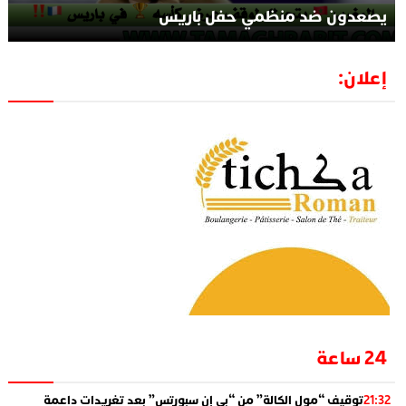
يصعدون ضد منظمي حفل باريس
إعلان:
24 ساعة
توقيف “مول الكالة” من “بي إن سبورتس” بعد تغريدات داعمة
21:32