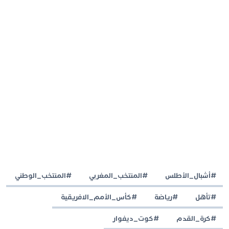
#أشبال_الأطلس
#المنتخب_المغربي
#المنتخب_الوطني
#تأهل
#رياضة
#كأس_الأمم_الافريقية
#كرة_القدم
#كوت_ديفوار