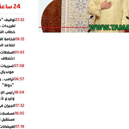
24 ساعة
توقيف “مو
21:32
تغريدات د
خطاب النظ
فخامة ال
06:12
تصاعد ال
السلطات 
01:43
اختطاف ب
تسريبات 
07:08
مونديال 2010
ترامب.. 
06:57
“دولة”
رئيس الإ
18:04
وتردع لأع
الجيران في
17:32
مسلسلات 
16:05
مستقبل ال
الفيضانات
17:19