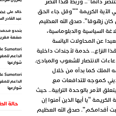
تنتصر دائما”.. وربط هذا النصر
ي
الآية الكريمة ““وقل جاء الحق
على
خالد
غضب
عبد القادر ال
ل كان زهوقا”. صدق الله العظيم
اغة السياسية والدبلوماسية،
بنحدو محمد
صفعة مغربية 
يدا عن المحاولات اليائسة
عل
Sumotori
 النزاع.. خدمة لأجندات داخلية
الداعم للمغر
دعاءات الانتصار للشعوب والمبادئ.
شوارعها
 الملك كما بدأه من خلال
عل
Sumotori
لديني كموجه للتدافعات مع
الداعم للمغر
شوارعها
لق الأمر بالوحدة الترابية.. حيث
 الكريمة “يا أيها الذين آمنوا إن
حالة ال
ثبت أقدامكم”. صدق الله العظيم