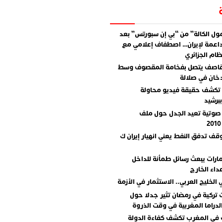
ل الكالة” من “بي إن سبورتس” بعد
اعمة لإيران… اصطفاف إعلامي مع
ام الجزائري
قاصف يتصل بفخامة المقصوف وسط
دخان في صلالة
تكشف حقيقة فيديو محاولة
برشيد
صوتية تعيد الجدل حول ملف
وقف تدفق النفط يعني انهيار إيران ك
مارات يبعث رسائل طمأنة للداخل
داء الخارج
 الخليج العربي.. الاستثمار في الأزمة
تركية في رمضان تثير جدلا حول
دراما المغربية في وقت الذروة
 في المغرب تكشف كفاءة الدولة