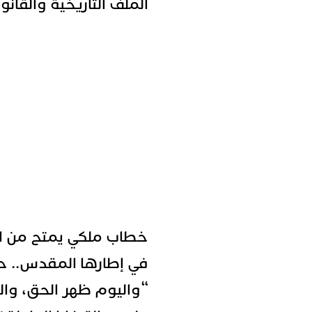
الملف التاريخية والقانون
خطاب ملكي يمتح من ال
في إطارها المقدس.. ح
“
واليوم ظهر الحق، والح