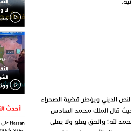
ية.
لا و
جديد
الأربعاء 13 نوفمبر 4
الشر
ووثا
نص الديني ويؤطر قضية الصحراء
أحدث الت
يث قال الملك محمد السادس
مد لله؛ والحق يعلو ولا يعلى
على
Hassan
ا
يعززان شراكته