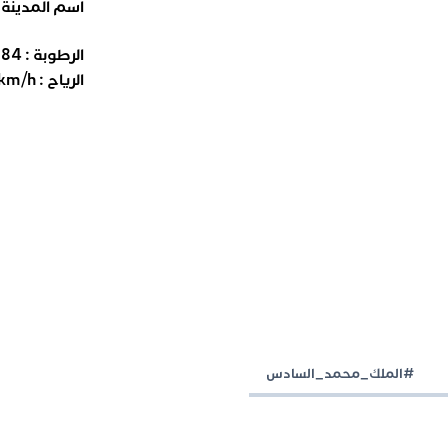
اسم المدينة
الرطوبة :
84
%
الرياح :
km/h
#الملك_محمد_السادس