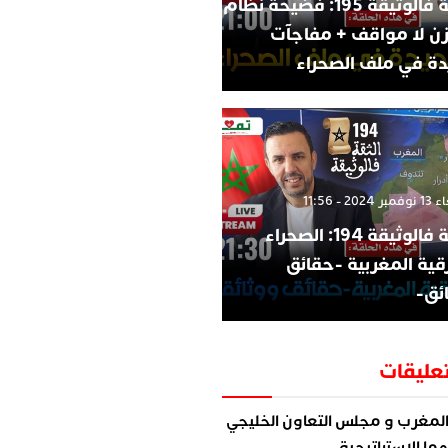
الثقة فالوثيقة 195: فضيحة نظام
زن لا مواقف + مفاجآت
ة في ملف الصحراء
202 - 11:56
الثقة فالوثيقة 194: الصحراء
قية المغربية -حقائق
ئق-
عليقات
لمغرب و مجلس التعاون الخليجي
ما الاستراتيجية