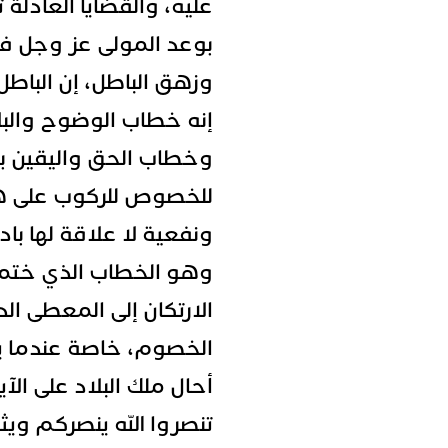
عليه، والقضايا العادلة 
بوعد المولى عز وجل ف
وزهق الباطل، إن الباط
إنه خطاب الوضوح والبل
وخطاب الحق واليقين بع
للخصوص للركوب على هذا
ونفعية لا علاقة لها با
وهو الخطاب الذي ختمه
الارتكان إلى المعطى ا
الخصوم، خاصة عندما يتع
أحال ملك البلاد على الآية
تنصروا الله ينصركم وي