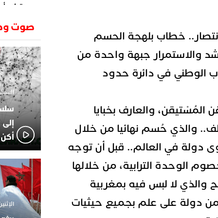
وتطرح أسئ
حكرونا ال
23:26
صوت وص
الجزائر ب
نتصار.. خطاب بلهجة الحسم
انطلاق رحل
18:19
وسقوط سر
شد والاستمرار جبهة واحدة من
الإعلامي
02:06
اب الوطني في دائرة حدود
الركراكي
01:55
السبت 1 فبراير 2025 - 1
هي الوجه
المُسْتيقن، والعارف بخبايا
الاعلامي
14:37
لاعبوا ال
إلى 
ف.. والذي حُسم نهائيا من خلال
أكن 
ى دولة في العالم.. قبل أن توجه
وم الوحدة الترابية، من خلالها
ح والذي لا لبس فيه بمغربية
من دولة على علم بجميع حيثيات
الإثنين 18 نوفمبر 2024 - 