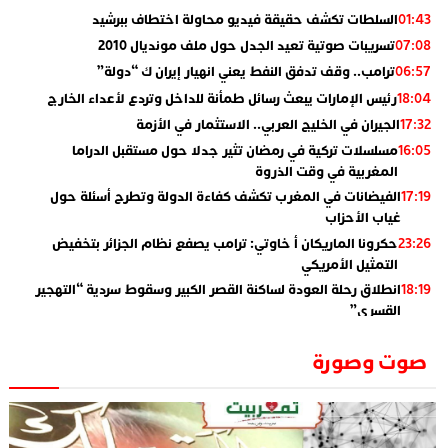
السلطات تكشف حقيقة فيديو محاولة اختطاف ببرشيد
01:43
تسريبات صوتية تعيد الجدل حول ملف مونديال 2010
07:08
ترامب.. وقف تدفق النفط يعني انهيار إيران ك “دولة”
06:57
رئيس الإمارات يبعث رسائل طمأنة للداخل وتردع لأعداء الخارج
18:04
الجيران في الخليج العربي.. الاستثمار في الأزمة
17:32
مسلسلات تركية في رمضان تثير جدلا حول مستقبل الدراما
16:05
المغربية في وقت الذروة
الفيضانات في المغرب تكشف كفاءة الدولة وتطرح أسئلة حول
17:19
غياب الأحزاب
حكرونا الماريكان أ خاوتي: ترامب يصفع نظام الجزائر بتخفيض
23:26
التمثيل الأمريكي
انطلاق رحلة العودة لساكنة القصر الكبير وسقوط سردية “التهجير
18:19
القسري”
الإعلامي جمال اسطيفي.. هذا هو خليفة الركراكي
02:06
صوت وصورة
​”لارام”.. 3 خطوط أخرى نحو إسبانيا وهذه هي الوجهات
01:55
الجديدة
الاعلامي حسن فاتح.. لهذا السبب يرفض بعض لاعبوا المنتخب
14:37
تعيين السكتيوي