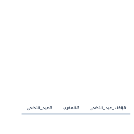
#إلغاء_عيد_الأضحى
#المغرب
#عيد_الأضحى