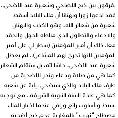
فرقون بين ذبح الأضاحي وشعيرة عيد الأضحى..
قد ادعوا زورا وبهتانا أن ملك البلاد أسقط
عيرة من شعائر الله، وهو الكذب والبهتان
الادعاء والتطاول الذي مناطه الجهل والحقد
عا. ذلك أن أمير المؤمنين (سطر لي على أمير
لمؤمنين لأنها تجرح لهم المشاعر).. لم يعطل
عيرة عيد الأضحى، حاشا لله، بل ستقام الشعائر
ما هي من صلاة ودعاء ونحر للأضحية من
رف ملك البلاد والذي سيضحي نيابة عن شعبه
ما هي عادة السنة النبوية الشريفة.. مع توجيه
سيط وبأسلوب رائع وراقي عندما اختار الملك
صطلح “يُهيب” بالمغاربة عدم ذبح أضحية