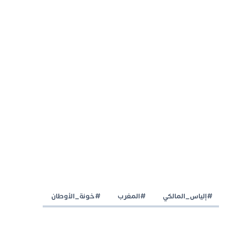
#إلياس_المالكي
#المغرب
#خونة_الأوطان