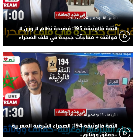
الإثنين 18 نوفمبر 2024 - 12:00
الثقة فالوثيقة 195: فضيحة نظام لا وزن لا
مواقف + مفاجآت جديدة في ملف الصحراء
الأربعاء 13 نوفمبر 2024 - 11:56
الثقة فالوثيقة 194: الصحراء الشرقية المغربية
-حقائق ووثائق-