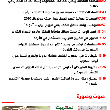
فخامة القاصف يتصل بفخامة المقصوف وسط تصاعد الدخان في
06:12
صلالة
السلطات تكشف حقيقة فيديو محاولة اختطاف ببرشيد
01:43
تسريبات صوتية تعيد الجدل حول ملف مونديال 2010
07:08
ترامب.. وقف تدفق النفط يعني انهيار إيران ك “دولة”
06:57
رئيس الإمارات يبعث رسائل طمأنة للداخل وتردع لأعداء الخارج
18:04
الجيران في الخليج العربي.. الاستثمار في الأزمة
17:32
مسلسلات تركية في رمضان تثير جدلا حول مستقبل الدراما
16:05
المغربية في وقت الذروة
الفيضانات في المغرب تكشف كفاءة الدولة وتطرح أسئلة حول
17:19
غياب الأحزاب
حكرونا الماريكان أ خاوتي: ترامب يصفع نظام الجزائر بتخفيض
23:26
التمثيل الأمريكي
انطلاق رحلة العودة لساكنة القصر الكبير وسقوط سردية “التهجير
18:19
القسري”
الإعلامي جمال اسطيفي.. هذا هو خليفة الركراكي
02:06
صوت وصورة
​”لارام”.. 3 خطوط أخرى نحو إسبانيا وهذه هي الوجهات
01:55
الجديدة
الاعلامي حسن فاتح.. لهذا السبب يرفض بعض لاعبوا المنتخب
14:37