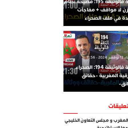
الثقة فالوثيقة 195: فضيحة نظام
زن لا مواقف + مفاجآت
ة في ملف الصحراء
202 - 11:56
الثقة فالوثيقة 194: الصحراء
قية المغربية -حقائق
ئق-
عليقات
لمغرب و مجلس التعاون الخليجي
ما الاستراتيجية