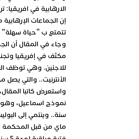
الارهابية في افريقيا: ت
إن الجماعات الإرهابية 
تتمتع ب “حياة سهلة” 
وجاء في المقال أن الج
مكثف في إفريقيا وتجن
للاجئين. وهي توظف النز
الأنترنيت.. والتي يصل مدا
واستعرض كاتبا المقال،
سنة.. وينتمي إلى البولي
ماي من قبل المحكمة ال
فترة مراقبة لمدة 5 سنوات، على خلفية “التشدد”.