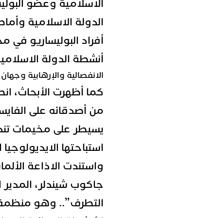
الاسلامية وعضو البولي
الدولة الاسلامية وأما
أفراد البوليساريو في م
أنشطة الدولة الاسلامية
الانفصالية والإرهابية وجهان
كما أظهرت الأبحاث، ا
من أصدقائه على الفايسب
يسيطر على مخيمات تند
استباحتها الايديولوجيا 
واستندت الاذاعة الألما
جاكوب شيندلر، المدير
التطرف”.. وهو منظمة 