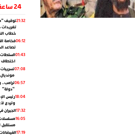
24 ساعة
توقيف “مو
21:32
تغريدات د
خطاب النظ
فخامة ال
06:12
تصاعد ال
السلطات 
01:43
اختطاف ب
تسريبات 
07:08
مونديال 2010
ترامب.. 
06:57
“دولة”
رئيس الإ
18:04
وتردع لأع
الجيران في
17:32
مسلسلات 
16:05
مستقبل ال
الفيضانات
17:19