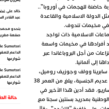
ربة حاضنة للهجمات في أوروبا”..
على
خالد
غضب
مثل الدولة الاسلامية والقاعدة
عبد القادر ال
في مخيمات تندوف.
بنحدو محمد
ماعات الاسلامية ذات تواجد
صفعة مغربية 
د أفرادها في مخيمات واسعة
عل
Sumotori
اعات من أجل البروباغاندا عبر
الداعم للمغر
شوارعها
ها إلى ألمانيا.
عل
Sumotori
 سابرينا وولف وجوزيف روميل،
الداعم للمغر
نموذج اسماعيل، وهو عديم الجنسية، يبلغ من العمر 38
شوارعها
ساريو. فقد أدين هذا الأخير في
حالة ال
وطنية بمدريد بسنتين سجنا مع
وقال