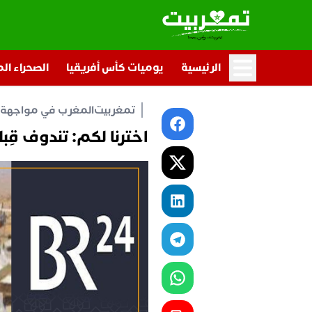
الرئيسية
يوميات كأس أفريقيا
الصحراء ال
تمغربيت
المغرب في مواجهة ا
اخترنا لكم: تندوف قِبل