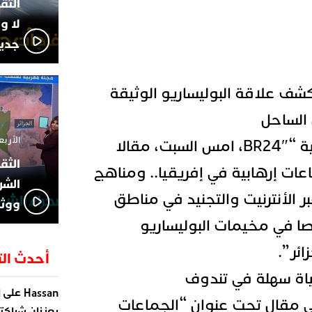
لا و
جديد
لمانية تكشف علاقة البوليساريو الوثيقة
 الساحل
الأربعاء 13 نوفمبر 4
خصصت الإذاعة الألمانية “BR24″، امس السبت، مقالا
ت إرهابية في إفريقيا.. ومناهج
الشر
ر الأنترنيت والتجنيد في مناطق
ووثا
ا في مخيمات البوليساريو
ئر”.
أحدث الت
ياة سهلة في تندوف
على
Hassan
ا
في مقال تحت عنوان “الجماعات
يعززان شراكته