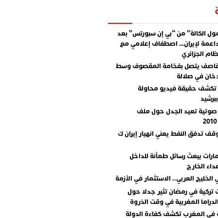
ل الكالة” من “بي إن سبورتس” بعد
اعمة لإيران… اصطفاف إعلامي مع
ام الجزائري
قاصف يتصل بفخامة المقصوف وسط
دخان في صلالة
تكشف حقيقة فيديو محاولة
برشيد
صوتية تعيد الجدل حول ملف
وقف تدفق النفط يعني انهيار إيران ك
مارات يبعث رسائل طمأنة للداخل
داء الخارج
 الخليج العربي.. الاستثمار في الأزمة
تركية في رمضان تثير جدلا حول
دراما المغربية في وقت الذروة
 في المغرب تكشف كفاءة الدولة