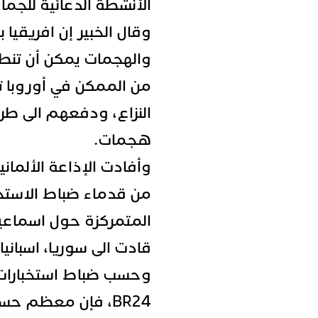
الأنشطة الدعائية للجماع
وقال الخبير إن افريقيا 
والهجمات يمكن أن تنطل
من الممكن في أوروبا 
النزاع، ودفعهم الى طر
هجمات.
وأفادت الإذاعة الألمان
من قدماء ضباط الاستخب
المتمركزة حول اسماعي
قادت الى سوريا، اسبانيا
وحسب ضباط استخبارات 
BR24، فإن معظم ح