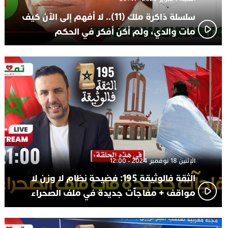
سلسلة ذاكرة ملك (11).. لا أفهم إلى الآن كيف
مات والدي، ولم أكن أفكر في الحكم
الإثنين 18 نوفمبر 2024 - 12:00
الثقة فالوثيقة 195: فضيحة نظام لا وزن لا
مواقف + مفاجآت جديدة في ملف الصحراء