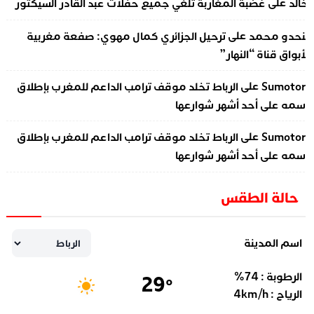
على
الد
غضبة المغاربة تلغي جميع حفلات عبد القادر السيكتور
على
نحدو محمد
ترحيل الجزائري كمال مهوي: صفعة مغربية
أبواق قناة “النهار”
على
Sumotor
الرباط تخلد موقف ترامب الداعم للمغرب بإطلاق
سمه على أحد أشهر شوارعها
على
Sumotor
الرباط تخلد موقف ترامب الداعم للمغرب بإطلاق
سمه على أحد أشهر شوارعها
حالة الطقس
اسم المدينة
الرطوبة :
74
%
29
°
الرياح :
km/h
4