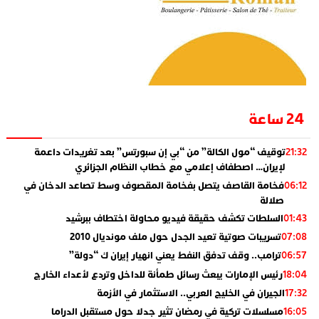
24 ساعة
توقيف “مول الكالة” من “بي إن سبورتس” بعد تغريدات داعمة
21:32
لإيران… اصطفاف إعلامي مع خطاب النظام الجزائري
فخامة القاصف يتصل بفخامة المقصوف وسط تصاعد الدخان في
06:12
صلالة
السلطات تكشف حقيقة فيديو محاولة اختطاف ببرشيد
01:43
تسريبات صوتية تعيد الجدل حول ملف مونديال 2010
07:08
ترامب.. وقف تدفق النفط يعني انهيار إيران ك “دولة”
06:57
رئيس الإمارات يبعث رسائل طمأنة للداخل وتردع لأعداء الخارج
18:04
الجيران في الخليج العربي.. الاستثمار في الأزمة
17:32
مسلسلات تركية في رمضان تثير جدلا حول مستقبل الدراما
16:05