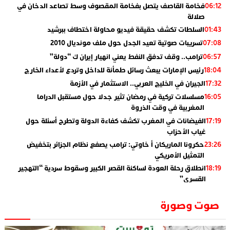
فخامة القاصف يتصل بفخامة المقصوف وسط تصاعد الدخان في
06:12
صلالة
السلطات تكشف حقيقة فيديو محاولة اختطاف ببرشيد
01:43
تسريبات صوتية تعيد الجدل حول ملف مونديال 2010
07:08
ترامب.. وقف تدفق النفط يعني انهيار إيران ك “دولة”
06:57
رئيس الإمارات يبعث رسائل طمأنة للداخل وتردع لأعداء الخارج
18:04
الجيران في الخليج العربي.. الاستثمار في الأزمة
17:32
مسلسلات تركية في رمضان تثير جدلا حول مستقبل الدراما
16:05
المغربية في وقت الذروة
الفيضانات في المغرب تكشف كفاءة الدولة وتطرح أسئلة حول
17:19
غياب الأحزاب
حكرونا الماريكان أ خاوتي: ترامب يصفع نظام الجزائر بتخفيض
23:26
التمثيل الأمريكي
انطلاق رحلة العودة لساكنة القصر الكبير وسقوط سردية “التهجير
18:19
القسري”
الإعلامي جمال اسطيفي.. هذا هو خليفة الركراكي
02:06
صوت وصورة
​”لارام”.. 3 خطوط أخرى نحو إسبانيا وهذه هي الوجهات
01:55
الجديدة
الاعلامي حسن فاتح.. لهذا السبب يرفض بعض لاعبوا المنتخب
14:37