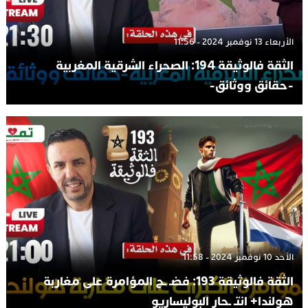
الأربعاء 13 نوفمبر 2024 - 11:56
الثقة فالوثيقة 194: الصحراء الشرقية المغربية
-حقائق ووثائق-
الأحد 10 نوفمبر 2024 - 11:58
الثقة فالوثيقة 193: فضـ ـح المؤامرة على مغاربة
هولندا+ انتـ ـحار البوليساريو