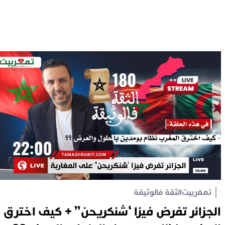
تمغربيت
الثقة فالوثيقة
الجزائر تفرض فيزا ‘شنكريحن” + كيف اخترق