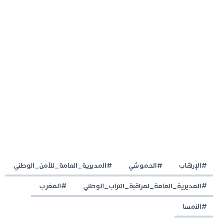
#الإرهاب
#الحموشي
#المديرية_العامة_للأمن_الوطني
#المديرية_العامة_لمراقبة_التراب_الوطني
#المغرب
#النمسا