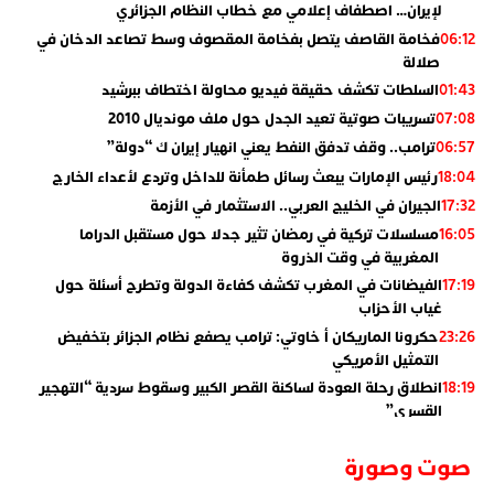
لإيران… اصطفاف إعلامي مع خطاب النظام الجزائري
فخامة القاصف يتصل بفخامة المقصوف وسط تصاعد الدخان في
06:12
صلالة
السلطات تكشف حقيقة فيديو محاولة اختطاف ببرشيد
01:43
تسريبات صوتية تعيد الجدل حول ملف مونديال 2010
07:08
ترامب.. وقف تدفق النفط يعني انهيار إيران ك “دولة”
06:57
رئيس الإمارات يبعث رسائل طمأنة للداخل وتردع لأعداء الخارج
18:04
الجيران في الخليج العربي.. الاستثمار في الأزمة
17:32
مسلسلات تركية في رمضان تثير جدلا حول مستقبل الدراما
16:05
المغربية في وقت الذروة
الفيضانات في المغرب تكشف كفاءة الدولة وتطرح أسئلة حول
17:19
غياب الأحزاب
حكرونا الماريكان أ خاوتي: ترامب يصفع نظام الجزائر بتخفيض
23:26
التمثيل الأمريكي
انطلاق رحلة العودة لساكنة القصر الكبير وسقوط سردية “التهجير
18:19
القسري”
الإعلامي جمال اسطيفي.. هذا هو خليفة الركراكي
02:06
صوت وصورة
​”لارام”.. 3 خطوط أخرى نحو إسبانيا وهذه هي الوجهات
01:55
الجديدة