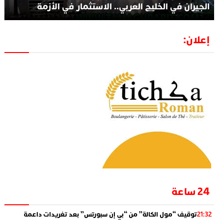
الجيران في الخليج العربي.. الاستثمار في الأزمة
إعلان:
24 ساعة
توقيف “مول الكالة” من “بي إن سبورتس” بعد تغريدات داعمة
21:32