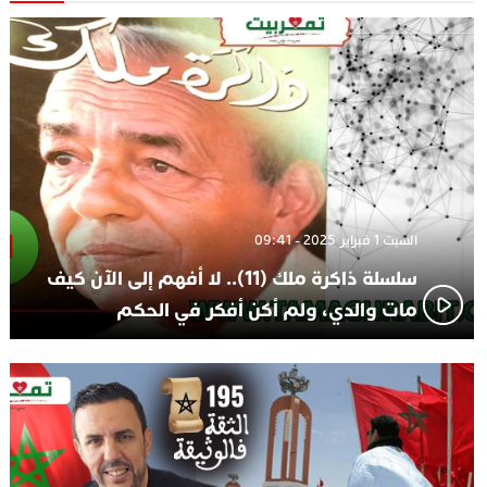
الاعلامي حسن فاتح.. لهذا السبب يرفض بعض لاعبوا المنتخب
14:37
تعيين السكتيوي
السبت 1 فبراير 2025 - 09:41
سلسلة ذاكرة ملك (11).. لا أفهم إلى الآن كيف
مات والدي، ولم أكن أفكر في الحكم