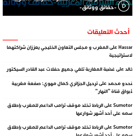
-حقائق ووثائق-
أحدث التعليقات
على
Hassa
المغرب و مجلس التعاون الخليجي يعززان شراكتهما
لاستراتيجية
على
الد
غضبة المغاربة تلغي جميع حفلات عبد القادر السيكتور
على
نحدو محمد
ترحيل الجزائري كمال مهوي: صفعة مغربية
أبواق قناة “النهار”
على
Sumotor
الرباط تخلد موقف ترامب الداعم للمغرب بإطلاق
سمه على أحد أشهر شوارعها
على
Sumotor
الرباط تخلد موقف ترامب الداعم للمغرب بإطلاق
سمه على أحد أشهر شوارعها