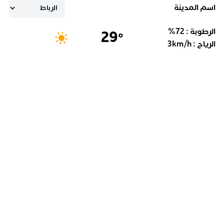
اسم المدينة
الرطوبة :
72
%
29
°
الرياح :
km/h
3