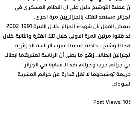
ن عملية التوشيح دليل على ان النظام العسكري في
لجزائر مستعد للفتك بالجزائريين مرة اخرى.
ويمكن القول بأن شهداء الجزائر خلال الفترة 1991-2002
د قتلوا مرتين المرة الاولى خلال تلك الفترة والثانية خلال
ذا التوشيح…خاصة عندما اعتبرت الرئاسة الجزائرية
لجنرالين ابطالا…زهو ما يعني أن الرئاسة تعتبرهما ابطالا
ي جرائم حرب وجرائم ضد الانسانية في الجزائر.
ريمة توشيحهما لا تقل قذارة عن جرائم العشرية
لسوداء.
Post Views:
10