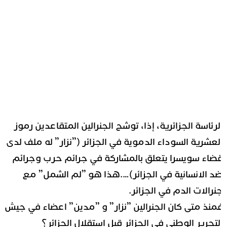
لرئاسة الجزائرية، إذا، توشح الجنرالين المتقاعدين رموز
لعشرية السوداء الدموية في الجزائر (”نزار” له ملف لدى
ضاء سويسرا يتعلق بالمشاركة في جرائم حرب وجرائم
د الانسانية في الجزائر)….هذا هو ”لم الشمل” مع
نرالات الدم في الجزائر.
منذ متى كان الجنرالين ”نزار” و ”مدين” اعضاء في جيش
لتحرير الوطني في الجزائر قبل استقلال الجزائر؟