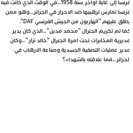
فرنسا إلى غاية أواخر سنة 1958…في الوقت الذي كانت فيه
رنسا تمارس ترهيبها ضد الاحرار في الجزائر…وهو ممن
طلق عليهم “الهاربون من الجيش الفرنسي DAF”.
ما تم تكريم الجنرال ”محمد مدين”…الذي كان يدير
ديرية المخابرات تحت امرة الجنرال ”خالد نزار”…وكان
دير عمليات التصفية الجسدية وصناعة الارهاب في
لجزائر…فما علاقته بالشهداء؟