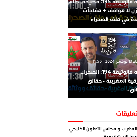
الثقة فالوثيقة 195: فضيحة نظام
زن لا مواقف + مفاجآت
ة في ملف الصحراء
202 - 11:56
الثقة فالوثيقة 194: الصحراء
قية المغربية -حقائق
ئق-
عليقات
لمغرب و مجلس التعاون الخليجي
ما الاستراتيجية