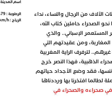
اسم المدينة
ت الآلاف من الرجال والنساء، نداء
الرطوبة :
79
%
الرياح :
km/h
نحو الصحراء حاملين كتاب الله،
ر المستعمر الإسباني.. والذي
لمغاربة، ومن عقيدتهم التي
غيرهم.. لترفرف الراية المغربية
راء الذهبية، فهذا النصر خرج
نسها، فقد وضع الأجداد حياتهم
ة لطالما افتخرنا بها ورددناها
في صحراءه والصحراء في