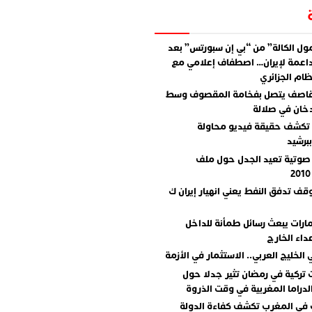
ل الكالة” من “بي إن سبورتس” بعد
اعمة لإيران… اصطفاف إعلامي مع
ام الجزائري
قاصف يتصل بفخامة المقصوف وسط
دخان في صلالة
تكشف حقيقة فيديو محاولة
برشيد
صوتية تعيد الجدل حول ملف
وقف تدفق النفط يعني انهيار إيران ك
مارات يبعث رسائل طمأنة للداخل
داء الخارج
 الخليج العربي.. الاستثمار في الأزمة
تركية في رمضان تثير جدلا حول
دراما المغربية في وقت الذروة
 في المغرب تكشف كفاءة الدولة