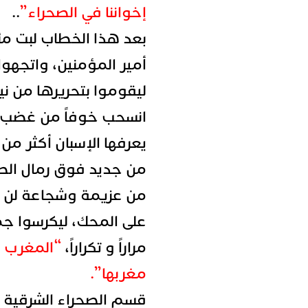
إخواننا في الصحراء”
..
بعد هذا الخطاب لبت مئا
أمير المؤمنين، واتجهوا 
ليقوموا بتحريرها من ني
انسحب خوفاً من غضب ا
يعرفها الإسبان أكثر من 
من جديد فوق رمال الصح
من عزيمة وشجاعة لن ن
على المحك، ليكرسوا جمل
مراراً و تكراراً،
“المغرب 
مغربها”.
قسم الصحراء الشرقية