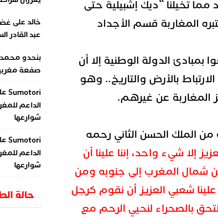
 مما تخيلنا
“ديك إشبيلية حتى
تبره المغاربة قسم الأجداد
على
خالد
غضب
عبد القادر ال
بنحدو محمد
 بمبادئ الدولة الوطنية إلا أن
صفعة مغربية 
رتباط بالأرض والتاريخ.. وهو
عل
Sumotori
ميز المغاربة عن غيرهم.
الداعم للمغر
شوارعها
 الملك الحسن الثاني رحمه
عل
Sumotori
يز إلا شيء واحد، إننا علينا أن
الداعم للمغر
شوارعها
 شمال المغرب إلى جنوبه ومن
لينا شعبي العزيز أن نقوم كرجل
حالة ال
تحق بالصحراء لنحيي الرحم مع