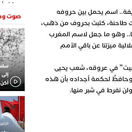
وتطرح أسئ
يفة.. اسم يحمل بين حروفه
حكرونا ال
23:26
صوت وص
الجزائر ب
 طاحنة، كتبت بحروف من ذهب،
انطلاق رحل
18:19
وسقوط سر
ا.. وهو ما جعل لاسم المغرب
الإعلامي
02:06
ة ميزتنا عن باقي الأمم
الركراكي
01:55
السبت 1 فبراير 2025 - 1
هي الوجه
الاعلامي
14:37
يت” في عروقه، شعب يحيى
لاعبوا ال
إلى 
 وحافظٌ لحكمة أجداده بأن هذه
أكن 
ولن نفرط في شبر منها.
الإثنين 18 نوفمبر 2024 - 