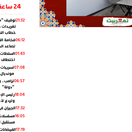
24 ساعة
توقيف “مو
21:32
تغريدات د
خطاب النظ
فخامة ال
06:12
تصاعد ال
السلطات 
01:43
اختطاف ب
تسريبات 
07:08
مونديال 2010
ترامب.. 
06:57
“دولة”
رئيس الإ
18:04
وتردع لأع
الجيران في
17:32
مسلسلات 
16:05
مستقبل ال
الفيضانات
17:19