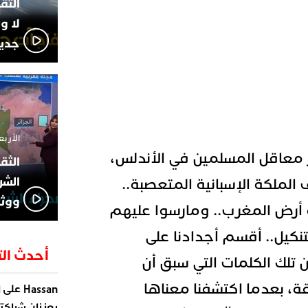
لا و
جديد
الأربعاء 13 نوفمبر 4
معاقل المسلمين في الأندلس،
الشر
لملكة الإسبانية المتعصبة..
ووثا
رض المغرب.. ومارسوا عليهم
تنكيل.. أقسم أجدادنا على
أحدث الت
تلك الكلمات التي سبق أن
ة، بعدما اكتشفنا معناها
على
Hassan
ا
يعززان شراكته