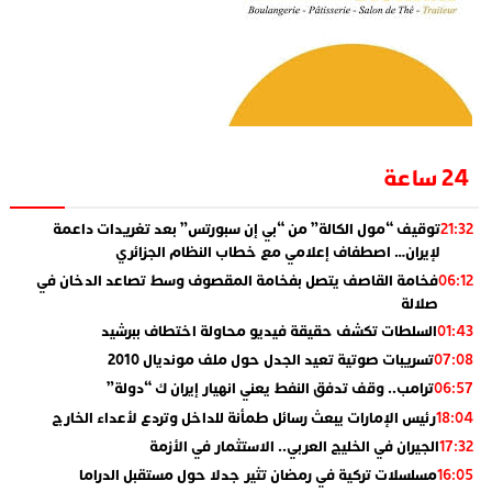
24 ساعة
توقيف “مول الكالة” من “بي إن سبورتس” بعد تغريدات داعمة
21:32
لإيران… اصطفاف إعلامي مع خطاب النظام الجزائري
فخامة القاصف يتصل بفخامة المقصوف وسط تصاعد الدخان في
06:12
صلالة
السلطات تكشف حقيقة فيديو محاولة اختطاف ببرشيد
01:43
تسريبات صوتية تعيد الجدل حول ملف مونديال 2010
07:08
ترامب.. وقف تدفق النفط يعني انهيار إيران ك “دولة”
06:57
رئيس الإمارات يبعث رسائل طمأنة للداخل وتردع لأعداء الخارج
18:04
الجيران في الخليج العربي.. الاستثمار في الأزمة
17:32
مسلسلات تركية في رمضان تثير جدلا حول مستقبل الدراما
16:05