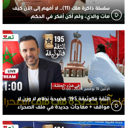
سلسلة ذاكرة ملك (11).. لا أفهم إلى الآن كيف
مات والدي، ولم أكن أفكر في الحكم
الإثنين 18 نوفمبر 2024 - 12:00
الثقة فالوثيقة 195: فضيحة نظام لا وزن لا
مواقف + مفاجآت جديدة في ملف الصحراء