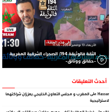
الأربعاء 13 نوفمبر 2024 - 11:56
الثقة فالوثيقة 194: الصحراء الشرقية المغربية
-حقائق ووثائق-
أحدث التعليقات
على
Hassa
المغرب و مجلس التعاون الخليجي يعززان شراكتهما
لاستراتيجية
على
الد
غضبة المغاربة تلغي جميع حفلات عبد القادر السيكتور