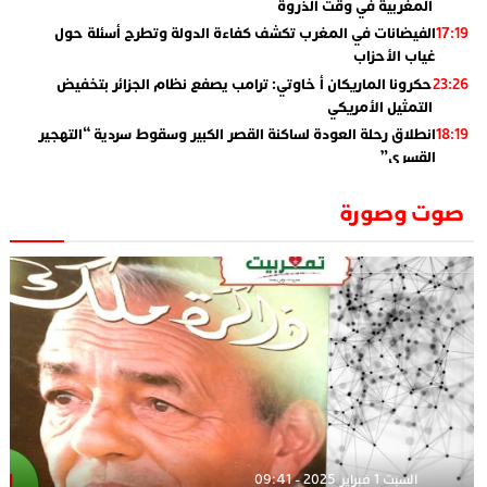
المغربية في وقت الذروة
الفيضانات في المغرب تكشف كفاءة الدولة وتطرح أسئلة حول
17:19
غياب الأحزاب
حكرونا الماريكان أ خاوتي: ترامب يصفع نظام الجزائر بتخفيض
23:26
التمثيل الأمريكي
انطلاق رحلة العودة لساكنة القصر الكبير وسقوط سردية “التهجير
18:19
القسري”
الإعلامي جمال اسطيفي.. هذا هو خليفة الركراكي
02:06
صوت وصورة
​”لارام”.. 3 خطوط أخرى نحو إسبانيا وهذه هي الوجهات
01:55
الجديدة
الاعلامي حسن فاتح.. لهذا السبب يرفض بعض لاعبوا المنتخب
14:37
تعيين السكتيوي
السبت 1 فبراير 2025 - 09:41