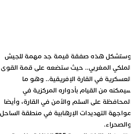
ستشكل هذه صفقة قيمة جد مهمة للجيش
لملكي المغربي.. حيث ستضعه على قمة القوى
لعسكرية في القارة الإفريقية.. وهو ما
يمكنه من القيام بأدواره المركزية في
لمحافظة على السلم والأمن في القارة، وأيضا
واجهة التهديدات الإرهابية في منطقة الساحل
الصحراء.