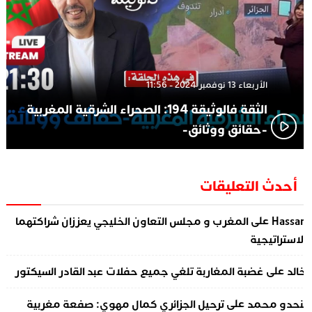
الأربعاء 13 نوفمبر 2024 - 11:56
الثقة فالوثيقة 194: الصحراء الشرقية المغربية
-حقائق ووثائق-
أحدث التعليقات
على
Hassa
المغرب و مجلس التعاون الخليجي يعززان شراكتهما
لاستراتيجية
على
الد
غضبة المغاربة تلغي جميع حفلات عبد القادر السيكتور
على
نحدو محمد
ترحيل الجزائري كمال مهوي: صفعة مغربية