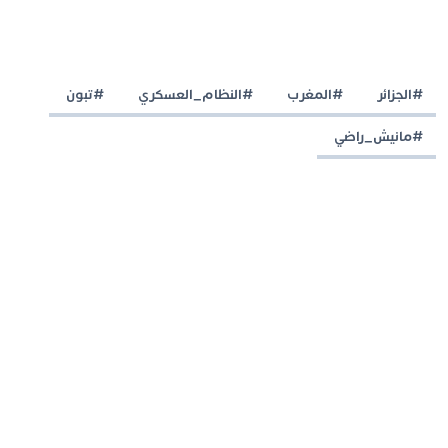
#الجزائر
#المغرب
#النظام_العسكري
#تبون
#مانيش_راضي