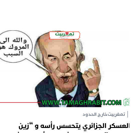
تمغربيت
خارج الحدود
لعسكر الجزائري يتحسس رأسه و “زين