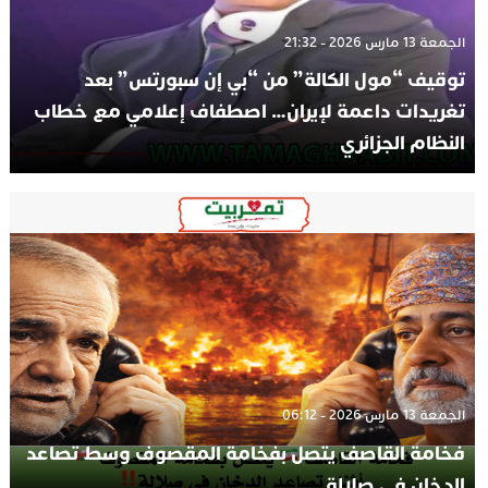
الجمعة 13 مارس 2026 - 21:32
توقيف “مول الكالة” من “بي إن سبورتس” بعد
تغريدات داعمة لإيران… اصطفاف إعلامي مع خطاب
النظام الجزائري
الجمعة 13 مارس 2026 - 06:12
فخامة القاصف يتصل بفخامة المقصوف وسط تصاعد
الدخان في صلالة