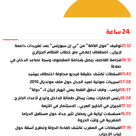
24 ساعة
توقيف “مول الكالة” من “بي إن سبورتس” بعد تغريدات داعمة
21:32
لإيران… اصطفاف إعلامي مع خطاب النظام الجزائري
فخامة القاصف يتصل بفخامة المقصوف وسط تصاعد الدخان في
06:12
صلالة
السلطات تكشف حقيقة فيديو محاولة اختطاف ببرشيد
01:43
تسريبات صوتية تعيد الجدل حول ملف مونديال 2010
07:08
ترامب.. وقف تدفق النفط يعني انهيار إيران ك “دولة”
06:57
رئيس الإمارات يبعث رسائل طمأنة للداخل وتردع لأعداء الخارج
18:04
الجيران في الخليج العربي.. الاستثمار في الأزمة
17:32
مسلسلات تركية في رمضان تثير جدلا حول مستقبل الدراما
16:05
المغربية في وقت الذروة
الفيضانات في المغرب تكشف كفاءة الدولة وتطرح أسئلة حول
17:19
غياب الأحزاب