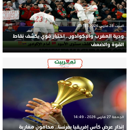
السبت 28 مارس 2026 - 01:18
ودية المغرب والإكوادور.. اختبار قوي يكشف نقاط
القوة والضعف
الجمعة 27 مارس 2026 - 14:49
إنذار عرض كأس إفريقيا بفرنسا.. محامون مغاربة