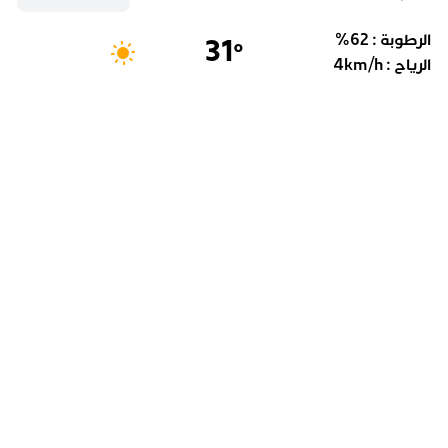
الرطوبة :
62
%
31
°
الرياح :
km/h
4