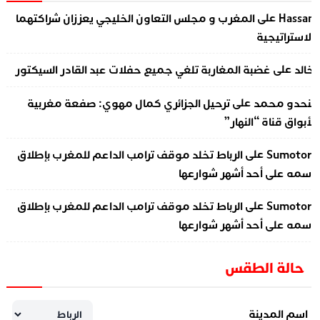
على
Hassa
المغرب و مجلس التعاون الخليجي يعززان شراكتهما
لاستراتيجية
على
الد
غضبة المغاربة تلغي جميع حفلات عبد القادر السيكتور
على
نحدو محمد
ترحيل الجزائري كمال مهوي: صفعة مغربية
أبواق قناة “النهار”
على
Sumotor
الرباط تخلد موقف ترامب الداعم للمغرب بإطلاق
سمه على أحد أشهر شوارعها
على
Sumotor
الرباط تخلد موقف ترامب الداعم للمغرب بإطلاق
سمه على أحد أشهر شوارعها
حالة الطقس
اسم المدينة