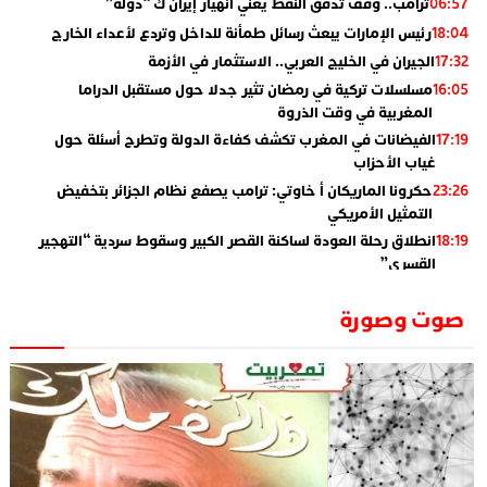
ترامب.. وقف تدفق النفط يعني انهيار إيران ك “دولة”
06:57
رئيس الإمارات يبعث رسائل طمأنة للداخل وتردع لأعداء الخارج
18:04
الجيران في الخليج العربي.. الاستثمار في الأزمة
17:32
مسلسلات تركية في رمضان تثير جدلا حول مستقبل الدراما
16:05
المغربية في وقت الذروة
الفيضانات في المغرب تكشف كفاءة الدولة وتطرح أسئلة حول
17:19
غياب الأحزاب
حكرونا الماريكان أ خاوتي: ترامب يصفع نظام الجزائر بتخفيض
23:26
التمثيل الأمريكي
انطلاق رحلة العودة لساكنة القصر الكبير وسقوط سردية “التهجير
18:19
القسري”
الإعلامي جمال اسطيفي.. هذا هو خليفة الركراكي
02:06
صوت وصورة
​”لارام”.. 3 خطوط أخرى نحو إسبانيا وهذه هي الوجهات
01:55
الجديدة
الاعلامي حسن فاتح.. لهذا السبب يرفض بعض لاعبوا المنتخب
14:37
تعيين السكتيوي