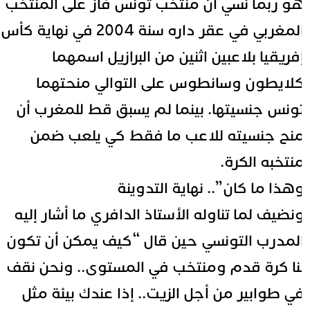
و ربما نسي ان منتخب تونس فاز على المنتخب
المغربي في عقر داره سنة 2004 في نهاية كأس
فريقيا بلاعبين اثنين من البرازيل اسمهما
لايطون وسانطوس على التوالي منحتهما
ونس جنسيتها. بينما لم يسبق قط للمغرب أن
نح جنسيته للاعب ما فقط كي يلعب ضمن
نتخبه الكرة.
هذا ما كان”.. نهاية التدوينة
نضيف لما تناوله الأستاذ الدافري ما أشار إليه
لمدرب التونسي حين قال “كيف يمكن أن تكون
نا كرة قدم ومنتخب في المستوى.. ونحن نقف
ي طوابير من أجل الزيت.. إذا عندك بيئة مثل