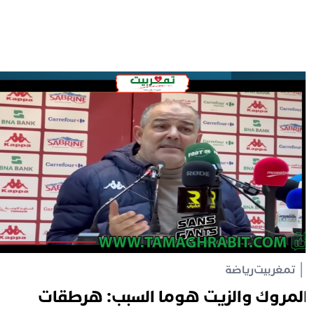
تمغربيت
رياضة
لمروك والزيت هوما السبب: هرطقات