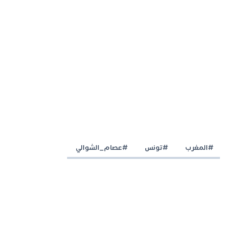
#المغرب
#تونس
#عصام_الشوالي