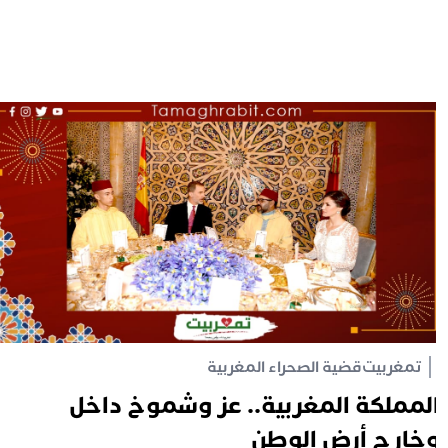
تمغربيت
قضية الصحراء المغربية
لمملكة المغربية.. عز وشموخ داخل
خارج أرض الوطن