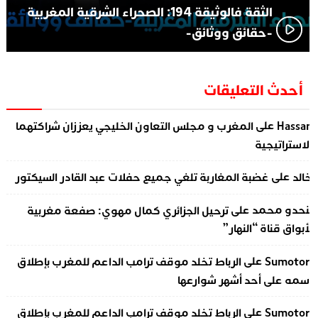
الثقة فالوثيقة 194: الصحراء الشرقية المغربية
-حقائق ووثائق-
أحدث التعليقات
على
Hassa
المغرب و مجلس التعاون الخليجي يعززان شراكتهما
لاستراتيجية
على
الد
غضبة المغاربة تلغي جميع حفلات عبد القادر السيكتور
على
نحدو محمد
ترحيل الجزائري كمال مهوي: صفعة مغربية
أبواق قناة “النهار”
على
Sumotor
الرباط تخلد موقف ترامب الداعم للمغرب بإطلاق
سمه على أحد أشهر شوارعها
على
Sumotor
الرباط تخلد موقف ترامب الداعم للمغرب بإطلاق