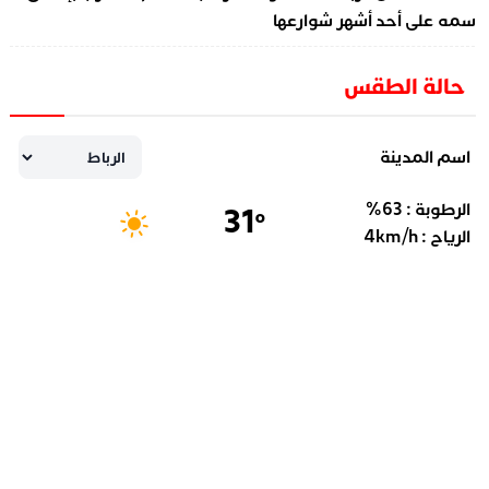
سمه على أحد أشهر شوارعها
حالة الطقس
اسم المدينة
الرطوبة :
63
%
31
°
الرياح :
km/h
4