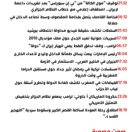
توقيف “مول الكالة” من “بي إن سبورتس” بعد تغريدات داعمة
21:32
لإيران… اصطفاف إعلامي مع خطاب النظام الجزائري
فخامة القاصف يتصل بفخامة المقصوف وسط تصاعد الدخان في
06:12
صلالة
السلطات تكشف حقيقة فيديو محاولة اختطاف ببرشيد
01:43
تسريبات صوتية تعيد الجدل حول ملف مونديال 2010
07:08
ترامب.. وقف تدفق النفط يعني انهيار إيران ك “دولة”
06:57
رئيس الإمارات يبعث رسائل طمأنة للداخل وتردع لأعداء الخارج
18:04
الجيران في الخليج العربي.. الاستثمار في الأزمة
17:32
مسلسلات تركية في رمضان تثير جدلا حول مستقبل الدراما
16:05
المغربية في وقت الذروة
الفيضانات في المغرب تكشف كفاءة الدولة وتطرح أسئلة حول
17:19
غياب الأحزاب
حكرونا الماريكان أ خاوتي: ترامب يصفع نظام الجزائر بتخفيض
23:26
التمثيل الأمريكي
انطلاق رحلة العودة لساكنة القصر الكبير وسقوط سردية “التهجير
18:19
القسري”
الإعلامي جمال اسطيفي.. هذا هو خليفة الركراكي
02:06
صوت وصورة
​”لارام”.. 3 خطوط أخرى نحو إسبانيا وهذه هي الوجهات
01:55