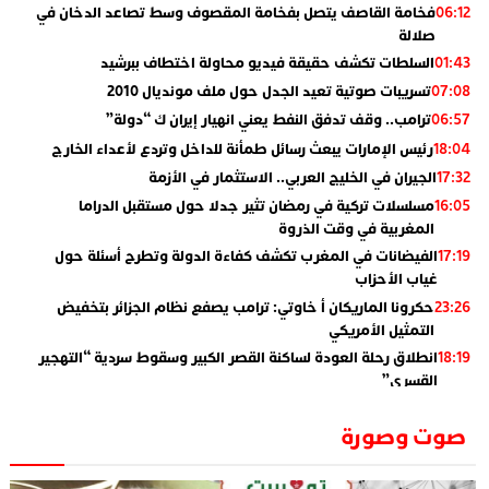
فخامة القاصف يتصل بفخامة المقصوف وسط تصاعد الدخان في
06:12
صلالة
السلطات تكشف حقيقة فيديو محاولة اختطاف ببرشيد
01:43
تسريبات صوتية تعيد الجدل حول ملف مونديال 2010
07:08
ترامب.. وقف تدفق النفط يعني انهيار إيران ك “دولة”
06:57
رئيس الإمارات يبعث رسائل طمأنة للداخل وتردع لأعداء الخارج
18:04
الجيران في الخليج العربي.. الاستثمار في الأزمة
17:32
مسلسلات تركية في رمضان تثير جدلا حول مستقبل الدراما
16:05
المغربية في وقت الذروة
الفيضانات في المغرب تكشف كفاءة الدولة وتطرح أسئلة حول
17:19
غياب الأحزاب
حكرونا الماريكان أ خاوتي: ترامب يصفع نظام الجزائر بتخفيض
23:26
التمثيل الأمريكي
انطلاق رحلة العودة لساكنة القصر الكبير وسقوط سردية “التهجير
18:19
القسري”
الإعلامي جمال اسطيفي.. هذا هو خليفة الركراكي
02:06
صوت وصورة
​”لارام”.. 3 خطوط أخرى نحو إسبانيا وهذه هي الوجهات
01:55
الجديدة
الاعلامي حسن فاتح.. لهذا السبب يرفض بعض لاعبوا المنتخب
14:37