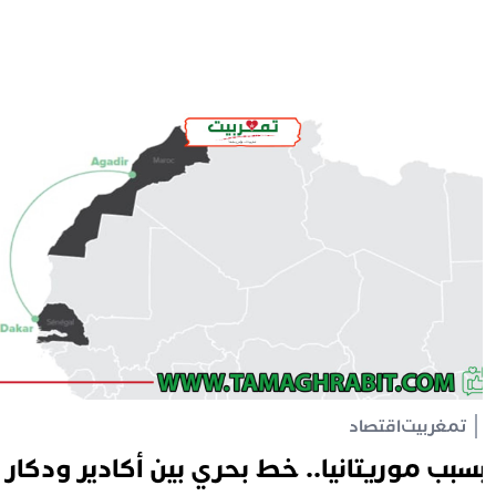
تمغربيت
اقتصاد
سبب موريتانيا.. خط بحري بين أكادير ودكار