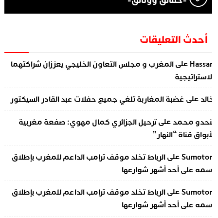
-حقائق ووثائق-
أحدث التعليقات
على
Hassa
المغرب و مجلس التعاون الخليجي يعززان شراكتهما
لاستراتيجية
على
الد
غضبة المغاربة تلغي جميع حفلات عبد القادر السيكتور
على
نحدو محمد
ترحيل الجزائري كمال مهوي: صفعة مغربية
أبواق قناة “النهار”
على
Sumotor
الرباط تخلد موقف ترامب الداعم للمغرب بإطلاق
سمه على أحد أشهر شوارعها
على
Sumotor
الرباط تخلد موقف ترامب الداعم للمغرب بإطلاق
سمه على أحد أشهر شوارعها