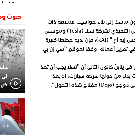
وتطرح أسئ
حكرونا ال
23:26
صوت وص
الجزائر ب
ون ماسك إلى بناء حواسيب عملاقة ذات
انطلاق رحل
18:19
قدرات ضخمة، فبصفته الرئيس التنفيذي لشركة تسلا (Tesla) ومؤسس
وسقوط سر
الإعلامي
نموذج الذكاء الاصطناعي “إكس إيه آي” (xAI)، فإن لديه خططا كبيرة
02:06
الركراكي
في تعزيز أعماله، وفقا لموقع “سي إن بي
01:55
السبت 1 فبراير 2025 - 1
هي الوجه
ناير/كانون الثاني أن “تسلا يجب أن تُعدّ
الاعلامي
14:37
لاعبوا ال
إلى 
دلا من كونها شركة سيارات، إذ يُعدّ
أكن 
ح هذه التحول”.
الإثنين 18 نوفمبر 2024 - 