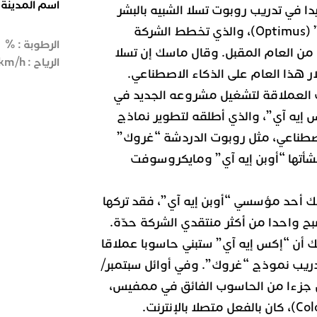
اسم المدينة
 في تدريب روبوت تسلا الشبيه بالبشر
المعروف باسم “أوبتيموس” (Optimus)، والذي تخطط الشركة
الرطوبة :
%
من العام المقبل. وقال ماسك إن تسلا
الرياح :
km/h
العملاقة لتشغيل مشروعه الجديد في
 إيه آي”، والذي أطلقه لتطوير نماذج
اصطناعي، مثل روبوت الدردشة “غروك”
تي أنشأتها “أوبن إيه آي” ومايكروسوفت
ك أحد مؤسسي “أوبن إيه آي”، فقد تركها
ك أن “إكس إيه آي” ستبني حاسوبا عملاقا
ريب نموذج “غروك”. وفي أوائل سبتمبر/
 جزءا من الحاسوب الفائق في ممفيس،