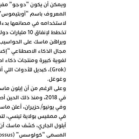
ويمكن أن يكون “دوجو” مفيدا
لاستخدامه في مصانعها بدءا 
تخطط لإنفاق 10 مليارات دولار هذا العام على الذكاء الاصطناعي.
ويراهن ماسك على الحواسيب 
مجال الذكاء الاصطناعي “إكس
لغوية كبيرة ومنتجات ذكاء 
(Grok)، كبديل للأدوات ال
وغوغل.
وعلى الرغم من أن إيلون ماس
في 2018، ومنذ ذلك الحين أصبح واحدا من أكثر منتقدي الشركة حدّة.
وفي يونيو/حزيران، أعلن ماس
في ممفيس بولاية تينسي، لتد
أيلول الجاري، كشف ماسك أن
المسمى “كولوسس” (Colossus)، كان بالفعل متصلا بالإنترنت.