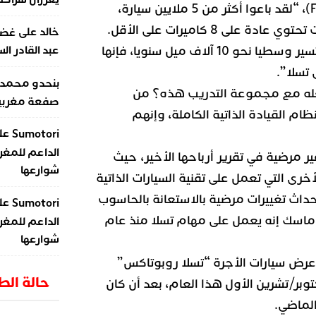
“فيوتورم” (Futurum Group)، “لقد باعوا أكثر من 5 ملايين سيارة،
وكل واحدة من هذه السيارات تحتوي عادة على 8 كاميرات على الأقل.
على
خالد
غضب
عبد القادر ال
وإذا اعتبرنا أن هذه السيارات تسير وسطيا نحو 10 آلاف ميل سنويا، فإنها
تسلا”.
بنحدو محمد
له مع مجموعة التدريب هذه؟ من
صفعة مغربية 
ام القيادة الذاتية الكاملة، وإنهم
عل
Sumotori
الداعم للمغر
ر مرضية في تقرير أرباحها الأخير، حيث
شوارعها
رى التي تعمل على تقنية السيارات الذاتية
إحداث تغييرات مرضية بالاستعانة بالحاسوب
عل
Sumotori
ماسك إنه يعمل على مهام تسلا منذ عام
الداعم للمغر
شوارعها
عرض سيارات الأجرة “تسلا روبوتاكس”
حالة ال
 في بداية أكتوبر/تشرين الأول هذا العام، بعد أن كان
لماضي.