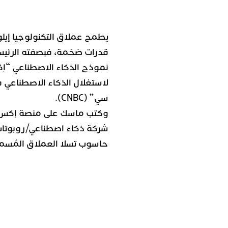
يطمح عملاق التكنولوجيا إيل
لاستغلال الذكاء الاصطناعي 
سي” (CNBC).
وكتب ماسك على منصة إكس في ي
شركة ذكاء اصطناعي/روبوتات ب
حاسوب تسلا العملاق المُسمى دوجو (Dojo) مفتا