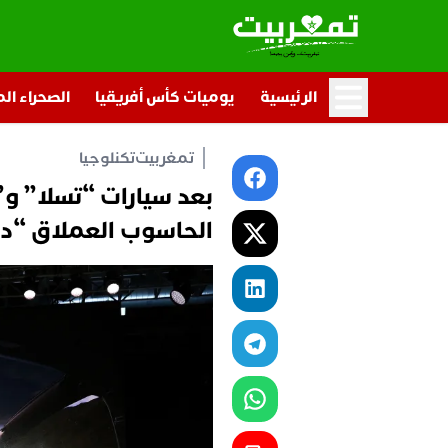
الرئيسية
يوميات كأس أفريقيا
الصحراء ال
تمغربيت
تكنلوجيا
بعد سيارات “تسلا” و”
الحاسوب العملاق “د