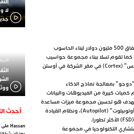
لا و
جديد
وقد قالت تسلا إنها تخطط لإنفاق 500 مليون دولار لبناء الحاسوب
، كما تقوم تسلا ببناء مجموعة حواسيب
الأربعاء 13 نوفمبر 4
عملاقة أخرى تُسمى “كورتيكس” (Cortex) في مقر الشركة في أوستن
الشر
وجو” بمعالجة نماذج الذكاء
ووثا
 كميات كبيرة من الفيديوهات والبيانات
 والهدف هو تحسين مجموعة ميزات مساعدة
أحدث الت
السائق التي تسميها الشركة “أوتوبيلوت” (Autopilot)، ونظام القيادة
.
على
Hassan
ا
ستشاري التكنولوجيا في مجموعة
يعززان شراكته