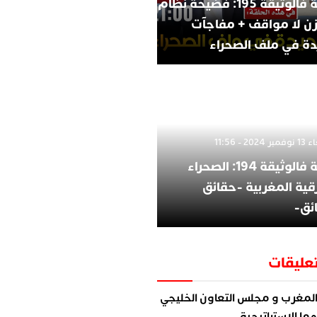
الثقة فالوثيقة 195: فضيحة نظام
زن لا مواقف + مفاجآت
ة في ملف الصحراء
202 - 11:56
الثقة فالوثيقة 194: الصحراء
قية المغربية -حقائق
ئق-
عليقات
لمغرب و مجلس التعاون الخليجي
ما الاستراتيجية