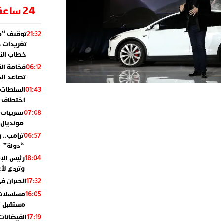
24 ساعة
توقيف “مو
21:32
تغريدات د
خطاب النظ
فخامة ال
06:12
تصاعد ال
السلطات 
01:43
اختطاف ب
تسريبات 
07:08
مونديال 2010
ترامب.. 
06:57
“دولة”
رئيس الإ
18:04
وتردع لأع
الجيران في
17:32
مسلسلات 
16:05
مستقبل ال
الفيضانات
17:19