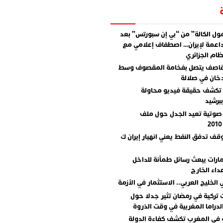
ل الكالة” من “بي إن سبورتس” بعد
اعمة لإيران… اصطفاف إعلامي مع
ام الجزائري
قاصف يتصل بفخامة المقصوف وسط
دخان في صلالة
تكشف حقيقة فيديو محاولة
برشيد
صوتية تعيد الجدل حول ملف
وقف تدفق النفط يعني انهيار إيران ك
مارات يبعث رسائل طمأنة للداخل
داء الخارج
 الخليج العربي.. الاستثمار في الأزمة
تركية في رمضان تثير جدلا حول
دراما المغربية في وقت الذروة
 في المغرب تكشف كفاءة الدولة