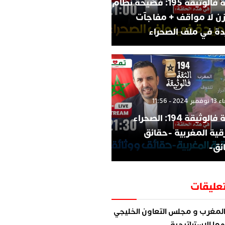
الثقة فالوثيقة 195: فضيحة نظام
زن لا مواقف + مفاجآت
ة في ملف الصحراء
202 - 11:56
الثقة فالوثيقة 194: الصحراء
قية المغربية -حقائق
ئق-
عليقات
لمغرب و مجلس التعاون الخليجي
ما الاستراتيجية