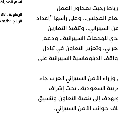
اسم المدينة
الرباط رحبت بمحاور العمل
الرطوبة :
88
%
ماع المجلس.. وعلى رأسها “إعداد
الرياح :
km/h
من السيبراني.. وتنفيذ التمارين
دي للهجمات السيبرانية.. ودعم
لعربي، وتعزيز التعاون في تبادل
قف الدبلوماسية السيبرانية على
راء الأمن السيبراني العرب جاء
ربية السعودية.. تحت إشراف
يهدف إلى تنمية التعاون وتنسيق
ف جوانب الأمن السيبراني.