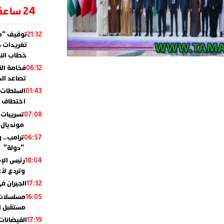
24 ساعة
توقيف “مو
21:32
تغريدات د
خطاب النظ
فخامة ال
06:12
تصاعد ال
السلطات 
01:43
اختطاف ب
تسريبات 
07:08
مونديال 2010
ترامب.. 
06:57
“دولة”
رئيس الإ
18:04
وتردع لأع
الجيران في
17:32
مسلسلات 
16:05
مستقبل ال
الفيضانات
17:19