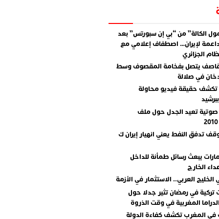
ل الكالة” من “بي إن سبورتس” بعد
اعمة لإيران… اصطفاف إعلامي مع
ام الجزائري
قاصف يتصل بفخامة المقصوف وسط
دخان في صلالة
تكشف حقيقة فيديو محاولة
برشيد
صوتية تعيد الجدل حول ملف
وقف تدفق النفط يعني انهيار إيران ك
مارات يبعث رسائل طمأنة للداخل
داء الخارج
 الخليج العربي.. الاستثمار في الأزمة
تركية في رمضان تثير جدلا حول
دراما المغربية في وقت الذروة
 في المغرب تكشف كفاءة الدولة