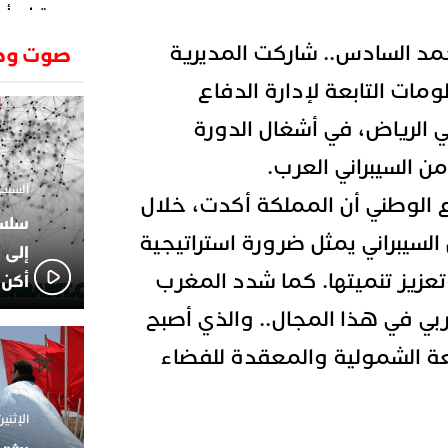
وتطرح أسئ
حكرونا ال
23:26
د السادس.. شاركت المديرية
صوت وص
الجزائر ب
انطلاق رحل
18:19
مات التابعة لإدارة الدفاع
وسقوط سر
في الرياض، في أشغال الدورة
الإعلامي
02:06
الركراكي
ن السيبراني العرب.
01:55
السبت 1 فبراير 2025 - 1
هي الوجه
اع الوطني أن المملكة أكدت، خلال
الاعلامي
14:37
السيبراني يمثل ضرورة استراتيجية
لاعبوا ال
إلى 
عزيز تنميتها. كما شدد المغرب
أكن 
بي في هذا المجال.. والذي أصبح
عة الشمولية والمعقدة للفضاء
الإثنين 18 نوفمبر 2024 - 