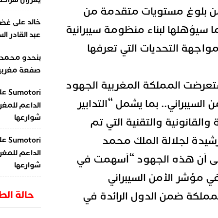
من بلوغ مستويات متقدمة من
على
خالد
غضب
ما سيؤهلها لبناء منظومة سيبرانية
عبد القادر ال
واجهة التحديات التي تعرفها
بنحدو محمد
صفعة مغربية 
تعرضت المملكة المغربية الجهود
عل
Sumotori
ن السيبراني.. بما يشمل “التدابير
الداعم للمغر
شوارعها
 والقانونية والتقنية التي تم
رشيدة لجلالة الملك محمد
عل
Sumotori
الداعم للمغر
ى أن هذه الجهود “أسهمت في
شوارعها
مؤشر الأمن السيبراني
حالة ال
لمملكة ضمن الدول الرائدة في