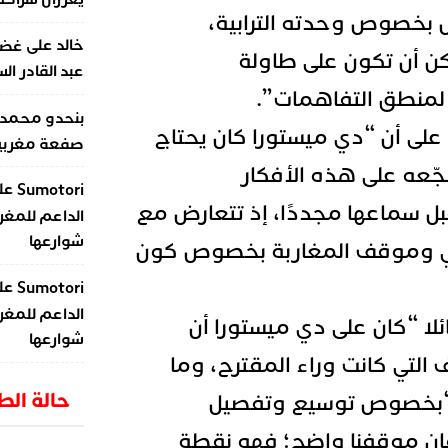
 بخصوص وحدته الترابية،
على
خالد
غضب
كن أن تكون على طاولة
عبد القادر ال
لمنطق التفاهمات”.
بنحدو محمد
على أن “دي ميستورا كان يحتاج
صفعة مغربية 
جّعه على هذه الأفكار
عل
Sumotori
بل سماعها مجددًا، إذ تتعارض مع
الداعم للمغر
شوارعها
ي وموقف المغاربة بخصوص كون
عل
Sumotori
الداعم للمغر
ئلا “كان على دي ميستورا أن
شوارعها
 التي كانت وراء المقترح، وما
حالة ال
 “بخصوص توسيع وتفصيل
إن موقفنا واضح؛ فهو نقطة