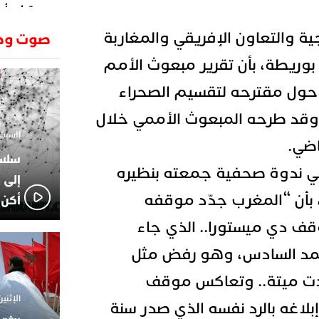
وتطرح أسئ
حكرونا ال
23:26
ية والتعاون الإفريقي والمغاربة
صوت وص
الجزائر ب
انطلاق رحل
18:19
 بوريطة، بأن تقرير مبعوث الأمم
وسقوط سر
 حول مقترحه لتقسيم الصحراء
الإعلامي
02:06
الركراكي
قد طرحه المبعوث الأممي خلال
01:55
السبت 1 فبراير 2025 - 1
هي الوجه
اضي.
الاعلامي
14:37
ي ندوة صحفية جمعته بنظيره
لاعبوا ال
إلى 
ن، بأن “المغرب جدّد موقفه
أكن 
ف دي ميستورا.. الذي جاء
حمد السادس، وهو رفض مثل
لدت ميتة.. وتعاكس موقف
الإثنين 18 نوفمبر 2024 - 
لاغه بالرد نفسه الذي صدر سنة