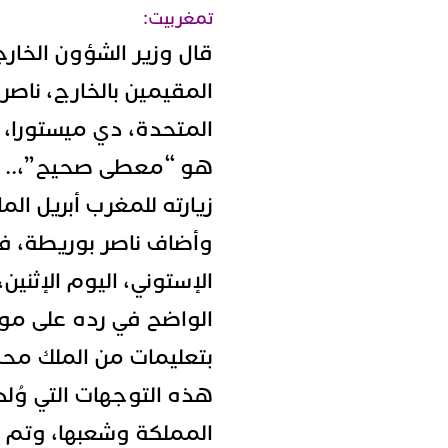
تمغربيت:
قال وزير الشؤون الخارج
المقيمين بالخارج، ناصر
المتحدة، دي ميستورا،
هو “معطى صحيح”،.. و
زيارته للمغرب أبريل الم
وأضاف ناصر بوريطة، ف
الإستوني، اليوم الإثني
الواضح في رده على موق
بتعليمات من الملك م
هذه التوجهات التي وُ
المملكة وشعبها، وتم إب