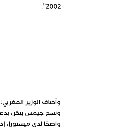
2002”.
وأضاف الوزير المغربي:
ونسج جيمس بيكر، بدعم و
واضحًا لدي ميستورا، إذ