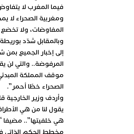
فيما المغرب لا يتفاوض
ومغربية الصحراء لا يم
المفاوضات، ولا تخضع 
وبالمقابل شدّد بوريطة 
إلى إخبار الجميع بمن ش
المرفوضة.. والتي لن يق
موقف المملكة المبدئ
الصحراء خطًا أحمر”.
وأردف وزير الخارجية قا
يقول لنا من هي الأطراف
هي خلفيتها”.. مضيفا
مخطط الحكم الذاتي ف