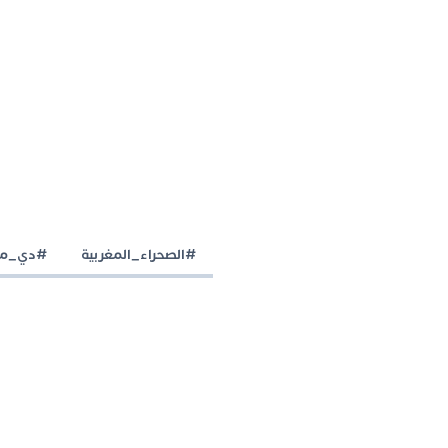
#الصحراء_المغربية
#دي_مي