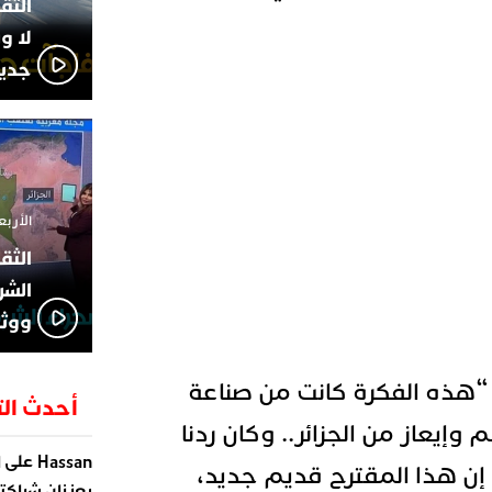
لا و
جديد
الأربعاء 13 نوفمبر 4
الشر
ووثا
 “هذه الفكرة كانت من صناعة
أحدث الت
إيعاز من الجزائر.. وكان ردنا
على
Hassan
ا
 إن هذا المقترح قديم جديد،
يعززان شراكته