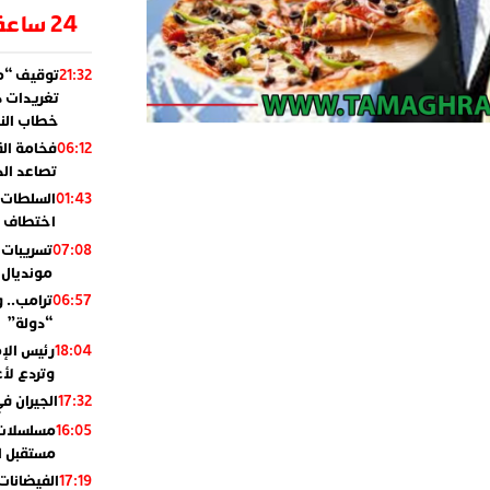
24 ساعة
توقيف “مو
21:32
تغريدات د
خطاب النظ
فخامة ال
06:12
تصاعد ال
السلطات 
01:43
اختطاف ب
تسريبات 
07:08
مونديال 2010
ترامب.. 
06:57
“دولة”
رئيس الإ
18:04
وتردع لأع
الجيران في
17:32
مسلسلات 
16:05
مستقبل ال
الفيضانات
17:19