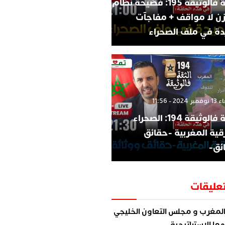
الثقة فالوثيقة 195: فضيحة نظام
زن لا مواقف + مفاجآت
ة في ملف الصحراء
202 - 11:56
الثقة فالوثيقة 194: الصحراء
قية المغربية -حقائق
ئق-
عليقات
لمغرب و مجلس التعاون الخليجي
ما الاستراتيجية