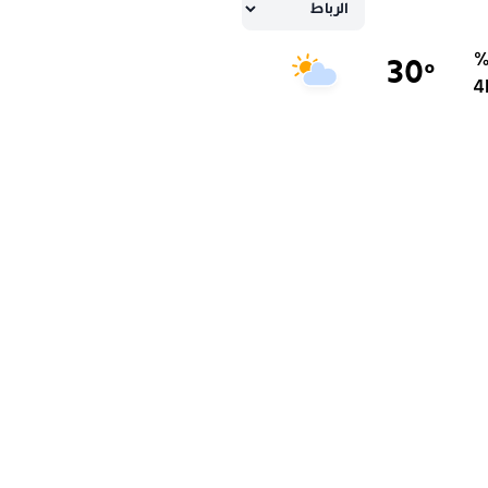
30
°
4