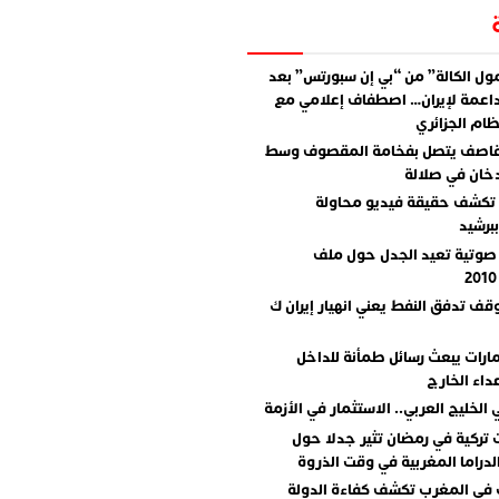
ل الكالة” من “بي إن سبورتس” بعد
اعمة لإيران… اصطفاف إعلامي مع
ام الجزائري
قاصف يتصل بفخامة المقصوف وسط
دخان في صلالة
تكشف حقيقة فيديو محاولة
برشيد
صوتية تعيد الجدل حول ملف
وقف تدفق النفط يعني انهيار إيران ك
مارات يبعث رسائل طمأنة للداخل
داء الخارج
 الخليج العربي.. الاستثمار في الأزمة
تركية في رمضان تثير جدلا حول
دراما المغربية في وقت الذروة
 في المغرب تكشف كفاءة الدولة