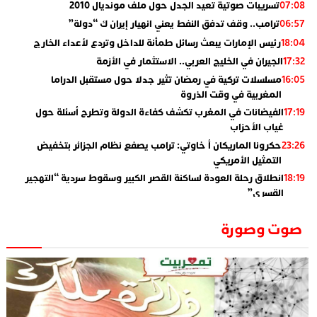
تسريبات صوتية تعيد الجدل حول ملف مونديال 2010
07:08
ترامب.. وقف تدفق النفط يعني انهيار إيران ك “دولة”
06:57
رئيس الإمارات يبعث رسائل طمأنة للداخل وتردع لأعداء الخارج
18:04
الجيران في الخليج العربي.. الاستثمار في الأزمة
17:32
مسلسلات تركية في رمضان تثير جدلا حول مستقبل الدراما
16:05
المغربية في وقت الذروة
الفيضانات في المغرب تكشف كفاءة الدولة وتطرح أسئلة حول
17:19
غياب الأحزاب
حكرونا الماريكان أ خاوتي: ترامب يصفع نظام الجزائر بتخفيض
23:26
التمثيل الأمريكي
انطلاق رحلة العودة لساكنة القصر الكبير وسقوط سردية “التهجير
18:19
القسري”
الإعلامي جمال اسطيفي.. هذا هو خليفة الركراكي
02:06
صوت وصورة
​”لارام”.. 3 خطوط أخرى نحو إسبانيا وهذه هي الوجهات
01:55
الجديدة
الاعلامي حسن فاتح.. لهذا السبب يرفض بعض لاعبوا المنتخب
14:37
تعيين السكتيوي