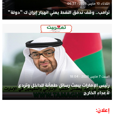
الثلاثاء 10 مارس 2026 - 06:57
ترامب.. وقف تدفق النفط يعني انهيار إيران ك “دولة”
السبت 7 مارس 2026 - 18:04
رئيس الإمارات يبعث رسائل طمأنة للداخل وتردع
لأعداء الخارج
إعلان: