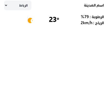
اسم المدينة
الرطوبة :
79
%
23
°
الرياح :
km/h
2