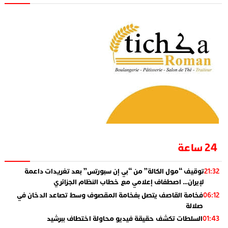
24 ساعة
توقيف “مول الكالة” من “بي إن سبورتس” بعد تغريدات داعمة
21:32
لإيران… اصطفاف إعلامي مع خطاب النظام الجزائري
فخامة القاصف يتصل بفخامة المقصوف وسط تصاعد الدخان في
06:12
صلالة
السلطات تكشف حقيقة فيديو محاولة اختطاف ببرشيد
01:43