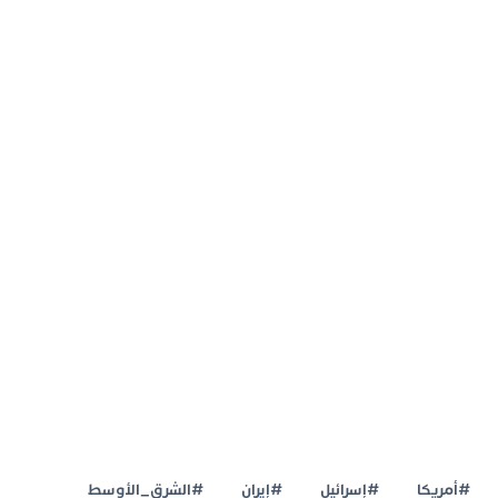
#أمريكا
#إسرائيل
#إيران
#الشرق_الأوسط