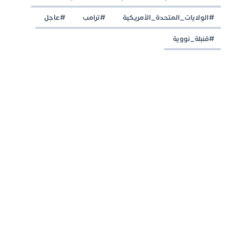
#الولايات_المتحدة_الأمريكية
#ترامب
#عاجل
#قنبلة_نووية