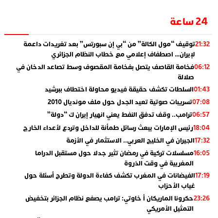
24 ساعة
توقيف “مول الكالة” من “بي إن سبورتس” بعد تغريدات داعمة
21:32
لإيران… اصطفاف إعلامي مع خطاب النظام الجزائري
فخامة القاصف يتصل بفخامة المقصوف وسط تصاعد الدخان في
06:12
صلالة
السلطات تكشف حقيقة فيديو محاولة اختطاف ببرشيد
01:43
تسريبات صوتية تعيد الجدل حول ملف مونديال 2010
07:08
ترامب.. وقف تدفق النفط يعني انهيار إيران ك “دولة”
06:57
رئيس الإمارات يبعث رسائل طمأنة للداخل وتردع لأعداء الخارج
18:04
الجيران في الخليج العربي.. الاستثمار في الأزمة
17:32
مسلسلات تركية في رمضان تثير جدلا حول مستقبل الدراما
16:05
المغربية في وقت الذروة
الفيضانات في المغرب تكشف كفاءة الدولة وتطرح أسئلة حول
17:19
غياب الأحزاب
حكرونا الماريكان أ خاوتي: ترامب يصفع نظام الجزائر بتخفيض
23:26
التمثيل الأمريكي