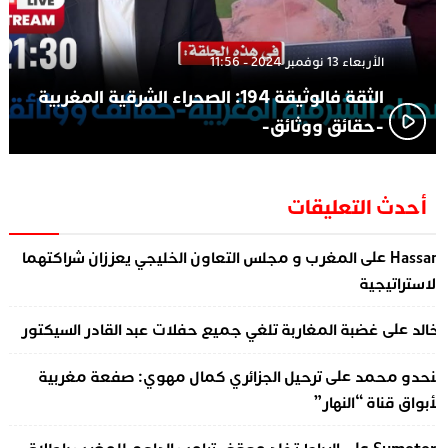
الأربعاء 13 نوفمبر 2024 - 11:56
الثقة فالوثيقة 194: الصحراء الشرقية المغربية
-حقائق ووثائق-
أحدث التعليقات
على
Hassa
المغرب و مجلس التعاون الخليجي يعززان شراكتهما
لاستراتيجية
على
الد
غضبة المغاربة تلغي جميع حفلات عبد القادر السيكتور
على
نحدو محمد
ترحيل الجزائري كمال مهوي: صفعة مغربية
أبواق قناة “النهار”