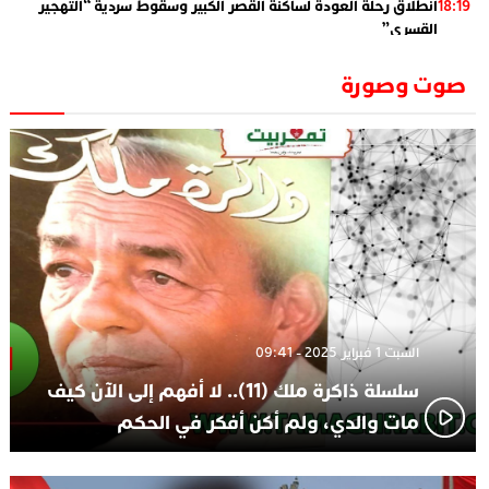
انطلاق رحلة العودة لساكنة القصر الكبير وسقوط سردية “التهجير
18:19
القسري”
الإعلامي جمال اسطيفي.. هذا هو خليفة الركراكي
02:06
صوت وصورة
​”لارام”.. 3 خطوط أخرى نحو إسبانيا وهذه هي الوجهات
01:55
الجديدة
الاعلامي حسن فاتح.. لهذا السبب يرفض بعض لاعبوا المنتخب
14:37
تعيين السكتيوي
السبت 1 فبراير 2025 - 09:41
سلسلة ذاكرة ملك (11).. لا أفهم إلى الآن كيف
مات والدي، ولم أكن أفكر في الحكم