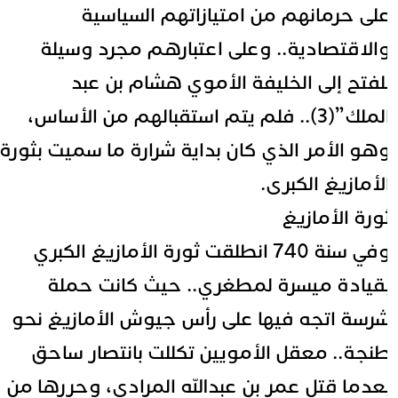
لى حرمانهم من امتيازاتهم السياسية
الاقتصادية.. وعلى اعتبارهم مجرد وسيلة
لفتح إلى الخليفة الأموي هشام بن عبد
لملك”(3)..
فلم يتم استقبالهم من الأساس،
هو الأمر الذي كان بداية شرارة ما سميت بثورة
لأمازيغ الكبرى.
ورة الأمازيغ
وفي سنة 740 انطلقت ثورة الأمازيغ الكبري
قيادة ميسرة لمطغري.. حيث كانت حملة
رسة اتجه فيها على رأس جيوش الأمازيغ نحو
نجة.. معقل الأمويين تكللت بانتصار ساحق
عدما قتل عمر بن عبدالله المرادي، وحررها من