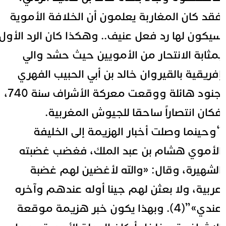
قد كان المغاربة يعلمون أن الخلافة الأموية
يكون لها رد فعل عنيف.. وهكذا كان الرد الأول
مثابة الانتحار من الأمويين حيث حشد والي
فريقية بالقيروان خالد بن أبي الحبيب الفهري
جنود هائلة ووقعت معركة الأشراف سنة 740،
كان انتصاراً ساحقا للجيوش المغربية.
وحينما وصلت أخبار الهزيمة إلى الخليفة
لأموي هشام بن عبد الملك، فغضب غضبته
لشهيرة، وقال: «والله لأغضين لهم غضبة
ربية، ولا بعثن لهم جينا أوله عندهم وآخره
عندي»”(4). وبهذا يكون خبر هزيمة موقعة