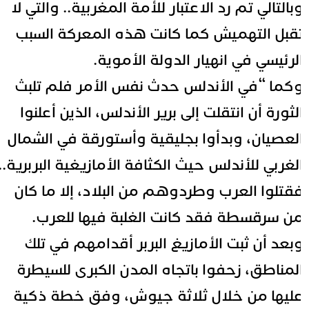
بالتالي تم رد الاعتبار للأمة المغربية.. والتي لا
قبل التهميش كما كانت هذه المعركة السبب
لرئيسي في انهيار الدولة الأموية.
كما “في الأندلس حدث نفس الأمر فلم تلبث
لثورة أن انتقلت إلى برير الأندلس، الذين أعلنوا
لعصيان، وبدأوا بجليقية وأستورقة في الشمال
لغربي للأندلس حيث الكثافة الأمازيغية البربرية..
قتلوا العرب وطردوهم من البلاد، إلا ما كان
ن سرقسطة فقد كانت الغلبة فيها للعرب.
بعد أن ثبت الأمازيغ البربر أقدامهم في تلك
لمناطق، زحفوا باتجاه المدن الكبرى للسيطرة
ليها من خلال ثلاثة جيوش، وفق خطة ذكية