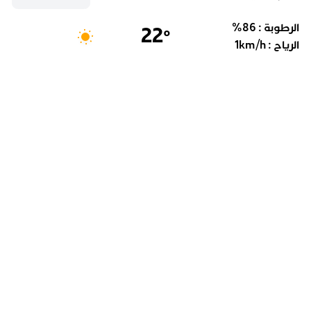
الرطوبة :
86
%
22
°
الرياح :
km/h
1