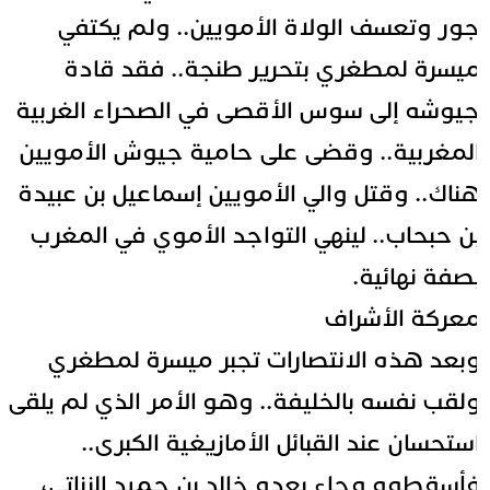
ور وتعسف الولاة الأمويين.. ولم يكتفي
يسرة لمطغري بتحرير طنجة.. فقد قادة
يوشه إلى سوس الأقصى في الصحراء الغربية
لمغربية.. وقضى على حامية جيوش الأمويين
ناك.. وقتل والي الأمويين إسماعيل بن عبيدة
ن حبحاب.. لينهي التواجد الأموي في المغرب
صفة نهائية.
عركة الأشراف
بعد هذه الانتصارات تجبر ميسرة لمطغري
لقب نفسه بالخليفة.. وهو الأمر الذي لم يلقى
ستحسان عند القبائل الأمازيغية الكبرى..
أسقطوه وجاء بعده خالد بن حميد الزناتي،