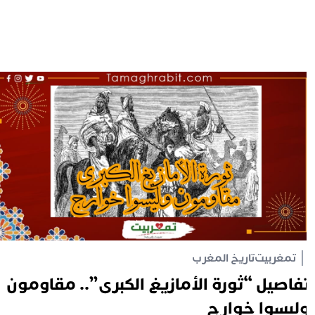
تمغربيت
تاريخ المغرب
فاصيل “ثورة الأمازيغ الكبرى”.. مقاومون
ليسوا خوارج