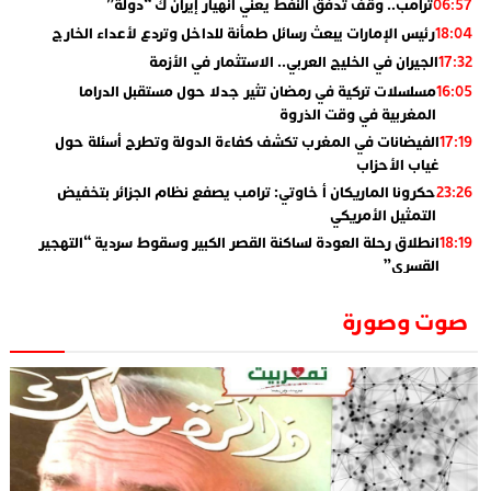
ترامب.. وقف تدفق النفط يعني انهيار إيران ك “دولة”
06:57
رئيس الإمارات يبعث رسائل طمأنة للداخل وتردع لأعداء الخارج
18:04
الجيران في الخليج العربي.. الاستثمار في الأزمة
17:32
مسلسلات تركية في رمضان تثير جدلا حول مستقبل الدراما
16:05
المغربية في وقت الذروة
الفيضانات في المغرب تكشف كفاءة الدولة وتطرح أسئلة حول
17:19
غياب الأحزاب
حكرونا الماريكان أ خاوتي: ترامب يصفع نظام الجزائر بتخفيض
23:26
التمثيل الأمريكي
انطلاق رحلة العودة لساكنة القصر الكبير وسقوط سردية “التهجير
18:19
القسري”
الإعلامي جمال اسطيفي.. هذا هو خليفة الركراكي
02:06
صوت وصورة
​”لارام”.. 3 خطوط أخرى نحو إسبانيا وهذه هي الوجهات
01:55
الجديدة
الاعلامي حسن فاتح.. لهذا السبب يرفض بعض لاعبوا المنتخب
14:37
تعيين السكتيوي