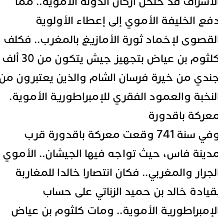
لاشراف قد خلخل أركان الدولة الأموية.. مما
فع الخليفة الأموي إلى إعطاء الأولوية
لقصوى لإخماد ثورة الأمازيغ بالمغرب.. فكلف
كلثوم بن عياض بتجهيز جيش يتكون من 30 ألف
ندي من خيرة فرسان الشام والذين يعتبرون من
لنخبة والعمود الفقري للإمبراطورية الأموية.
عركة باقدورة
وفي سنة 741 وقعت معركة باقدورة قرب
دينة فاس، حيث تواجه فيها الجيشان.. الأموي
لجرار والمغربي.. فكان انتصارا خالدا للمغاربة
قيادة خالد بن حميد الزناتي على حساب
لإمبراطورية الأموية.. ومات كلثوم بن عياض