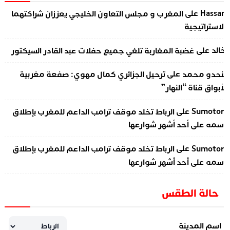
على
Hassa
المغرب و مجلس التعاون الخليجي يعززان شراكتهما
لاستراتيجية
على
الد
غضبة المغاربة تلغي جميع حفلات عبد القادر السيكتور
على
نحدو محمد
ترحيل الجزائري كمال مهوي: صفعة مغربية
أبواق قناة “النهار”
على
Sumotor
الرباط تخلد موقف ترامب الداعم للمغرب بإطلاق
سمه على أحد أشهر شوارعها
على
Sumotor
الرباط تخلد موقف ترامب الداعم للمغرب بإطلاق
سمه على أحد أشهر شوارعها
حالة الطقس
اسم المدينة