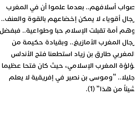
واب أسلافهم.. بعدما علموا أن في المغرب
جال أقوياء لا يمكن إخضاعهم بالقوة والعنف..
هم أمة تقبلت الإسلام حبا وطواعية.. فبفضل
جال المغرب الأمازيغ.. وبقيادة حكيمة من
لمغربي
طارق بن زياد
استطعنا فتح الأندلس
ؤلؤة المغرب الإسلامي، حيث كان فتحا عظيما
ليلا.. “وموسى بن نصير في إفريقية لا يعلم
يئاً من هذا” (1).