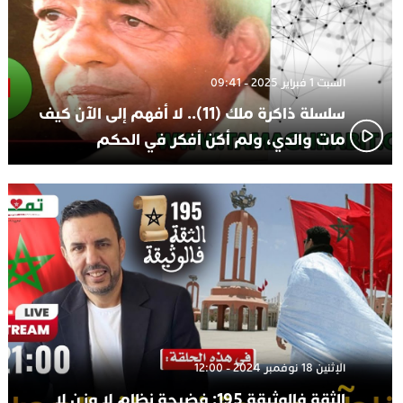
السبت 1 فبراير 2025 - 09:41
سلسلة ذاكرة ملك (11).. لا أفهم إلى الآن كيف
مات والدي، ولم أكن أفكر في الحكم
الإثنين 18 نوفمبر 2024 - 12:00
الثقة فالوثيقة 195: فضيحة نظام لا وزن لا