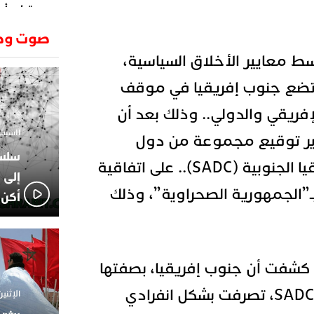
وتطرح أسئ
حكرونا ال
23:26
صوت وص
الجزائر ب
ط معايير الأخلاق السياسية،
انطلاق رحل
18:19
وسقوط سر
تضع جنوب إفريقيا في موقف
الإعلامي
02:06
الركراكي
فريقي والدولي.. وذلك بعد أن
01:55
السبت 1 فبراير 2025 - 1
وير توقيع مجموعة من دول
هي الوجه
الاعلامي
14:37
مجموعة التنمية لإفريقيا الجنوبية (SADC).. على اتفاقية
لاعبوا ال
إلى 
”الجمهورية الصحراوية”، وذلك
أكن 
شفت أن جنوب إفريقيا، بصفتها
سكرتير عام لمجموعة SADC، تصرفت بشكل انفرادي
الإثنين 18 نوفمبر 2024 - 