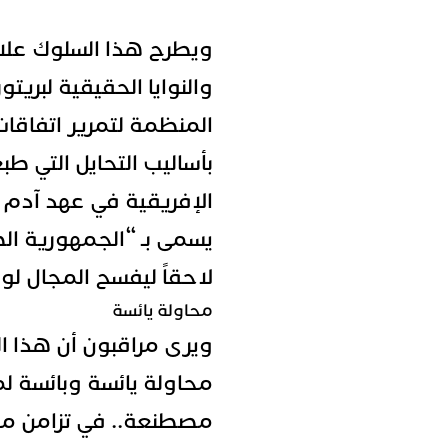
ويطرح هذا السلوك علا
والنوايا الحقيقية لبريت
المنظمة لتمرير اتفاقات
بأساليب التحايل التي 
الإفريقية في عهد آدم 
يسمى بـ “الجمهورية ال
لاحقاً ليفسح المجال لول
محاولة يائسة
ويرى مراقبون أن هذا ا
محاولة يائسة وبائسة لم
مصطنعة.. في تزامن مع