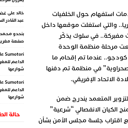
على
مات استفهام حول الخلفيات
خالد
غضب
عبد القادر ال
وريا.. والتي استغلت موقعها داخل
بنحدو محمد
 مفبركة.. في سلوك يذكّر
صفعة مغربية 
طبعت مرحلة منظمة الوحدة
عل
Sumotori
كودجو.. عندما تم إقحام ما
الداعم للمغر
صحراوية” في منظمة تم دفنها
شوارعها
ادة الاتحاد الإفريقي.
عل
Sumotori
الداعم للمغر
شوارعها
لتزوير المتعمد يندرج ضمن
نح الكيان الانفصالي “شرعية”
حالة ال
 اقتراب جلسة مجلس الأمن بشأن