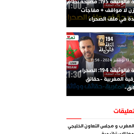
الثقة فالوثيقة 195: فضيحة نظام
زن لا مواقف + مفاجآت
ة في ملف الصحراء
202 - 11:56
الثقة فالوثيقة 194: الصحراء
قية المغربية -حقائق
ئق-
عليقات
لمغرب و مجلس التعاون الخليجي
ما الاستراتيجية