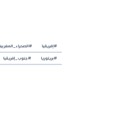
#إفريقيا
#الصحراء_المغربية
#بريتوريا
#جنوب_إفريقيا