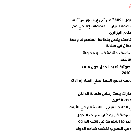
ل الكالة” من “بي إن سبورتس” بعد
اعمة لإيران… اصطفاف إعلامي مع
ام الجزائري
قاصف يتصل بفخامة المقصوف وسط
دخان في صلالة
تكشف حقيقة فيديو محاولة
برشيد
صوتية تعيد الجدل حول ملف
وقف تدفق النفط يعني انهيار إيران ك
مارات يبعث رسائل طمأنة للداخل
داء الخارج
 الخليج العربي.. الاستثمار في الأزمة
تركية في رمضان تثير جدلا حول
دراما المغربية في وقت الذروة
 في المغرب تكشف كفاءة الدولة