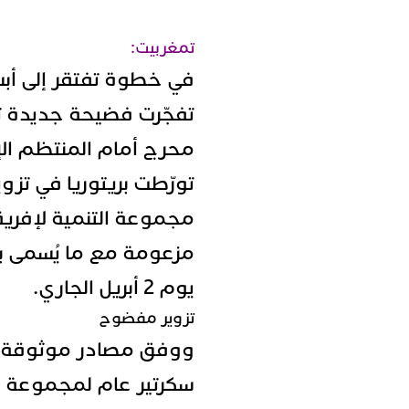
تمغربيت:
في خطوة تفتقر إلى أبس
تفجّرت فضيحة جديدة 
محرج أمام المنتظم الإ
تورّطت بريتوريا في تز
مزعومة مع ما يُسمى بـ
يوم 2 أبريل الجاري.
تزوير مفضوح
ووفق مصادر موثوقة ك