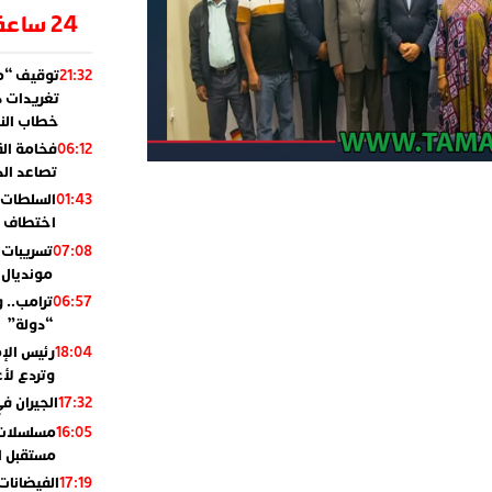
24 ساعة
توقيف “مو
21:32
تغريدات د
خطاب النظ
فخامة ال
06:12
تصاعد ال
السلطات 
01:43
اختطاف ب
تسريبات 
07:08
مونديال 2010
ترامب.. 
06:57
“دولة”
رئيس الإ
18:04
وتردع لأع
الجيران في
17:32
مسلسلات 
16:05
مستقبل ال
الفيضانات
17:19