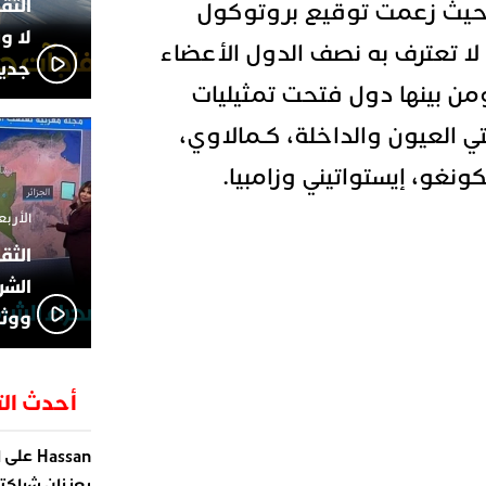
 حيث زعمت توقيع بروتوكول
لا و
ا تعترف به نصف الدول الأعضاء
جديد
ن بينها دول فتحت تمثيليات
ي العيون والداخلة، كـمالاوي،
ونغو، إيستواتيني وزامبيا.
الأربعاء 13 نوفمبر 4
الشر
ووثا
أحدث الت
على
Hassan
ا
يعززان شراكته