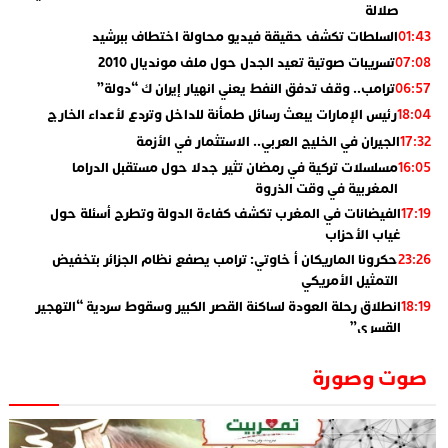
صلالة
السلطات تكشف حقيقة فيديو محاولة اختطاف ببرشيد
01:43
تسريبات صوتية تعيد الجدل حول ملف مونديال 2010
07:08
ترامب.. وقف تدفق النفط يعني انهيار إيران ك “دولة”
06:57
رئيس الإمارات يبعث رسائل طمأنة للداخل وتردع لأعداء الخارج
18:04
الجيران في الخليج العربي.. الاستثمار في الأزمة
17:32
مسلسلات تركية في رمضان تثير جدلا حول مستقبل الدراما
16:05
المغربية في وقت الذروة
الفيضانات في المغرب تكشف كفاءة الدولة وتطرح أسئلة حول
17:19
غياب الأحزاب
حكرونا الماريكان أ خاوتي: ترامب يصفع نظام الجزائر بتخفيض
23:26
التمثيل الأمريكي
انطلاق رحلة العودة لساكنة القصر الكبير وسقوط سردية “التهجير
18:19
القسري”
الإعلامي جمال اسطيفي.. هذا هو خليفة الركراكي
02:06
صوت وصورة
​”لارام”.. 3 خطوط أخرى نحو إسبانيا وهذه هي الوجهات
01:55
الجديدة
الاعلامي حسن فاتح.. لهذا السبب يرفض بعض لاعبوا المنتخب
14:37
تعيين السكتيوي