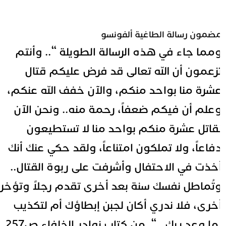
ضمون رسالة الطاغية ألفونسو
مما جاء في هذه الرسالة الطويلة “.. وأنتم
زعمون أن الله تعالى قد فرض عليكم قتال
شرة منا بواحد منكم، والآن خفف الله عنكم،
علم أن فيكم ضعفاً، رحمة منه.. ونحن الآن
قاتل عشرة منكم بواحد منا لا تستطيعون
فاعاً، ولا تملكون امتناعاً، ولقد حكي عنك أنك
خذت في الاحتفال وأشرفت على ربوة القتال..
تُماطل نفسك سنة بعد أخرى تقدم رجلاً وتؤخر
خرى، فلا ندري أكان لجبن إبطاؤك أم لتكذيب
ما وعد ربك.. “. من كتاب نوادر الخلفاء ص
257
.