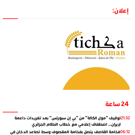
إعلان:
24 ساعة
توقيف “مول الكالة” من “بي إن سبورتس” بعد تغريدات داعمة
21:32
لإيران… اصطفاف إعلامي مع خطاب النظام الجزائري
فخامة القاصف يتصل بفخامة المقصوف وسط تصاعد الدخان في
06:12