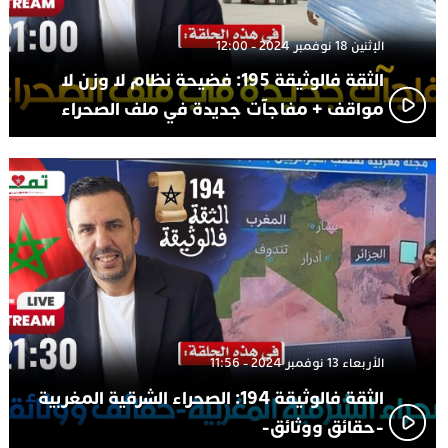
الإثنين 18 نوفمبر 2024 - 12:00
الثقة فالوثيقة 195: فضيحة نظام لا وزن لا
مواقف + مفاجآت جديدة في ملف الصحراء
الأربعاء 13 نوفمبر 2024 - 11:56
الثقة فالوثيقة 194: الصحراء الشرقية المغربية
-حقائق ووثائق-