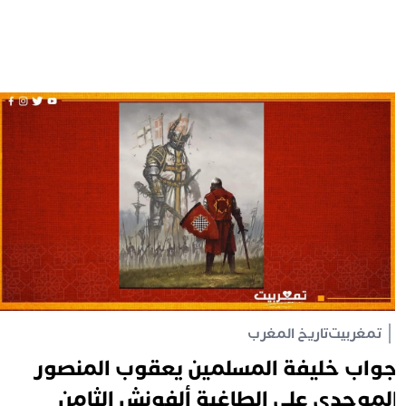
تمغربيت
تاريخ المغرب
واب خليفة المسلمين يعقوب المنصور
لموحدي على الطاغية ألفونش الثامن