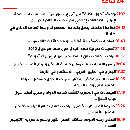
24 ساعة
توقيف “مول الكالة” من “بي إن سبورتس” بعد تغريدات داعمة
21:32
لإيران… اصطفاف إعلامي مع خطاب النظام الجزائري
فخامة القاصف يتصل بفخامة المقصوف وسط تصاعد الدخان في
06:12
صلالة
السلطات تكشف حقيقة فيديو محاولة اختطاف ببرشيد
01:43
تسريبات صوتية تعيد الجدل حول ملف مونديال 2010
07:08
ترامب.. وقف تدفق النفط يعني انهيار إيران ك “دولة”
06:57
رئيس الإمارات يبعث رسائل طمأنة للداخل وتردع لأعداء الخارج
18:04
الجيران في الخليج العربي.. الاستثمار في الأزمة
17:32
مسلسلات تركية في رمضان تثير جدلا حول مستقبل الدراما
16:05
المغربية في وقت الذروة
الفيضانات في المغرب تكشف كفاءة الدولة وتطرح أسئلة حول
17:19
غياب الأحزاب
حكرونا الماريكان أ خاوتي: ترامب يصفع نظام الجزائر بتخفيض
23:26
التمثيل الأمريكي
انطلاق رحلة العودة لساكنة القصر الكبير وسقوط سردية “التهجير
18:19
القسري”