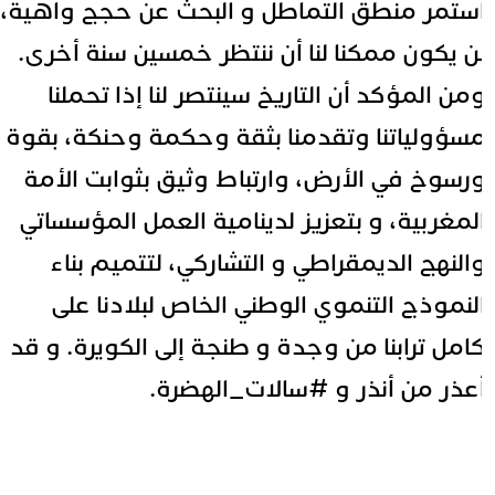
ستمر منطق التماطل و البحث عن حجج واهية،
ن يكون ممكنا لنا أن ننتظر خمسين سنة أخرى.
من المؤكد أن التاريخ سينتصر لنا إذا تحملنا
سؤولياتنا وتقدمنا بثقة وحكمة وحنكة، بقوة
رسوخ في الأرض، وارتباط وثيق بثوابت الأمة
لمغربية، و بتعزيز لدينامية العمل المؤسساتي
النهج الديمقراطي و التشاركي، لتتميم بناء
لنموذج التنموي الوطني الخاص لبلادنا على
امل ترابنا من وجدة و طنجة إلى الكويرة. و قد
عذر من أنذر و #سالات_الهضرة.