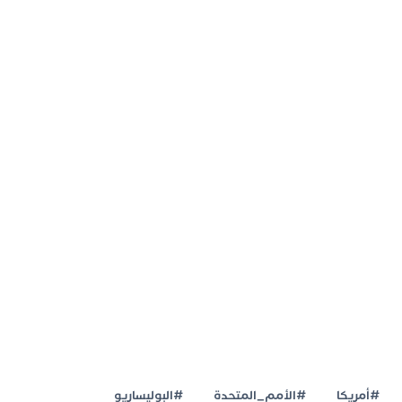
#أمريكا
#الأمم_المتحدة
#البوليساريو