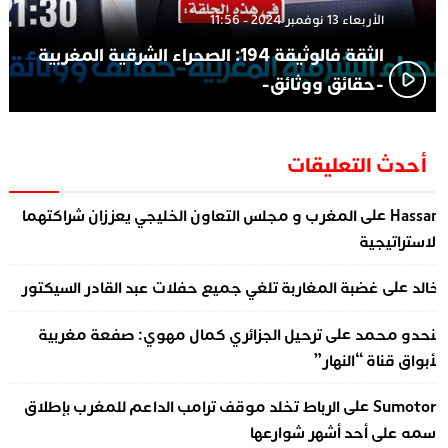
الأربعاء 13 نوفمبر 2024 - 11:56
الثقة فالوثيقة 194: الصحراء الشرقية المغربية
-حقائق ووثائق-
أحدث التعليقات
على
Hassa
المغرب و مجلس التعاون الخليجي يعززان شراكتهما
لاستراتيجية
على
الد
غضبة المغاربة تلغي جميع حفلات عبد القادر السيكتور
على
نحدو محمد
ترحيل الجزائري كمال مهوي: صفعة مغربية
أبواق قناة “النهار”
على
Sumotor
الرباط تخلد موقف ترامب الداعم للمغرب بإطلاق
سمه على أحد أشهر شوارعها