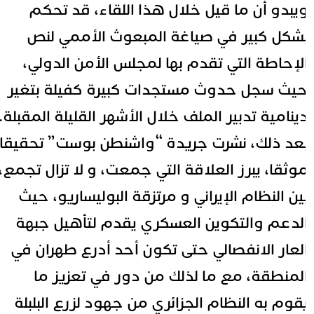
يبدو أن ما قيل خلال هذا اللقاء، قد تحكم
شكل كبير في صياغة المبعوث الأممي لنص
لإحاطة التي تقدم بها لمجلس الأمن الدولي،
يث سجل حدوث مستجدات كبيرة كفيلة بتغير
ينامية تدبير الملف خلال الأشهر القليلة المقبلة.
عد ذلك، نشرت جريدة “واشنطن بوست” تحقيقا
وثقا، يبرز العلاقة التي جمعت، و لا تزال تجمع،
ين النظام الإيراني و مرتزقة البوليساريو، حيث
لدعم والتكوين العسكري يقدم لتأهيل جبهة
لعار الانفصالي حتى تكون أحد أدرع طهران في
لمنطقة، مع ما لذلك من دور في تعزيز ما
قوم به النظام الجزائري من جهود لزرع البلبلة