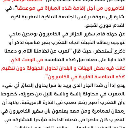
لكاميرون من أجل إقامة هذه المباراة في موعدها
“، في
شارة إلى موقف رئيس الجامعة الملكية المغربية لكرة
لقدم فوزي لقجع.
ن جهته قام سفير الجزائر في الكاميرون بومدين ماحي
توجيه رسائله الخبيثة اتجاه المغرب بغير مناسبة تذكر أو
كرى تُستحضر، حيث قال “نعرب عن تضامننا التام و دعمنا
ما دابنا على فعله قبل هذه المنافسة
في الوقت الذي
انت فيه بعض الهيئات و البلدان تحاول الحيلولة دون تنظيم
ذه المنافسة القارية في الكاميرون”
.
بدو إذا أن هذا الجار الذي يريد بنا شرا يحاول إلصاق أي شيء
المغرب في محاولة يائسة وبائسة للنيل من صورته، خصوصا
أن المغرب أصبح رقم صعب في القارة الإفريقية. ولابد أن
مطان لعمامرة ومن معه يعلمون بأن سفير الكاميرون في
لمغرب كان حاضرا في مدينة الداخلة مؤخرا للمشاركة في