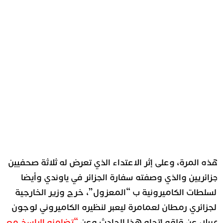
ذه المرة، وعلى إثر الاعتداء الذي تعرض له ثلاثة صحفيين
زائريين والذي وصفته سفارة الجزائر في ياوندي وأيضا
لسلطات الكاميرونية ب “المعزول”، خرج وزير الخارجية
لجزائري رمطان لعمامرة ليعبر لنظيره الكاميروني لوجون
بيلا، عن قلقه اتجاه هذا الحادث وعن
“تضامنه الراسخ مع