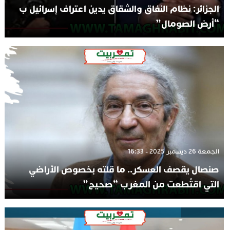
الجزائر: نظام النفاق والشقاق يدين اعتراف إسرائيل ب
“أرض الصومال”
الجمعة 26 ديسمبر 2025 - 16:33
صنصال يقصف العسكر.. ما قلته بخصوص الأراضي
التي اقتُطعت من المغرب “صحيح”