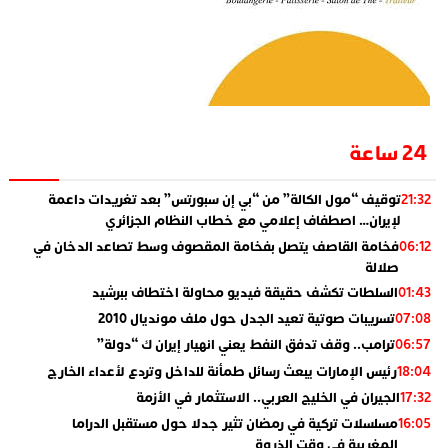
24 ساعة
توقيف “مول الكالة” من “بي إن سبورتس” بعد تغريدات داعمة
21:32
لإيران… اصطفاف إعلامي مع خطاب النظام الجزائري
فخامة القاصف يتصل بفخامة المقصوف وسط تصاعد الدخان في
06:12
صلالة
السلطات تكشف حقيقة فيديو محاولة اختطاف ببرشيد
01:43
تسريبات صوتية تعيد الجدل حول ملف مونديال 2010
07:08
ترامب.. وقف تدفق النفط يعني انهيار إيران ك “دولة”
06:57
رئيس الإمارات يبعث رسائل طمأنة للداخل وتردع لأعداء الخارج
18:04
الجيران في الخليج العربي.. الاستثمار في الأزمة
17:32
مسلسلات تركية في رمضان تثير جدلا حول مستقبل الدراما
16:05
المغربية في وقت الذروة