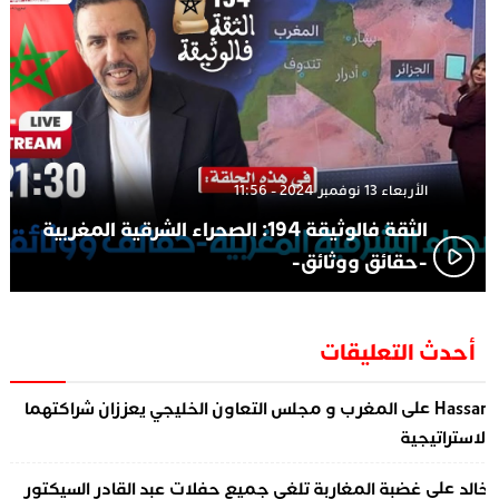
الأربعاء 13 نوفمبر 2024 - 11:56
الثقة فالوثيقة 194: الصحراء الشرقية المغربية
-حقائق ووثائق-
أحدث التعليقات
على
Hassa
المغرب و مجلس التعاون الخليجي يعززان شراكتهما
لاستراتيجية
على
الد
غضبة المغاربة تلغي جميع حفلات عبد القادر السيكتور