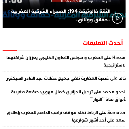
الأربعاء 13 نوفمبر 2024 - 11:56
الثقة فالوثيقة 194: الصحراء الشرقية المغربية
-حقائق ووثائق-
أحدث التعليقات
على
Hassa
المغرب و مجلس التعاون الخليجي يعززان شراكتهما
لاستراتيجية
على
الد
غضبة المغاربة تلغي جميع حفلات عبد القادر السيكتور
على
نحدو محمد
ترحيل الجزائري كمال مهوي: صفعة مغربية
أبواق قناة “النهار”
على
Sumotor
الرباط تخلد موقف ترامب الداعم للمغرب بإطلاق
سمه على أحد أشهر شوارعها