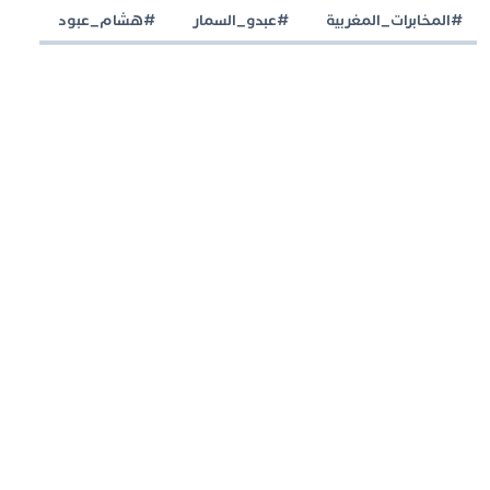
#المخابرات_المغربية
#عبدو_السمار
#هشام_عبود