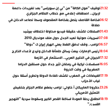
توقيف “مول الكالة” من “بي إن سبورتس” بعد تغريدات داعمة
21:32
لإيران… اصطفاف إعلامي مع خطاب النظام الجزائري
فخامة القاصف يتصل بفخامة المقصوف وسط تصاعد الدخان في
06:12
صلالة
السلطات تكشف حقيقة فيديو محاولة اختطاف ببرشيد
01:43
تسريبات صوتية تعيد الجدل حول ملف مونديال 2010
07:08
ترامب.. وقف تدفق النفط يعني انهيار إيران ك “دولة”
06:57
رئيس الإمارات يبعث رسائل طمأنة للداخل وتردع لأعداء الخارج
18:04
الجيران في الخليج العربي.. الاستثمار في الأزمة
17:32
مسلسلات تركية في رمضان تثير جدلا حول مستقبل الدراما
16:05
المغربية في وقت الذروة
الفيضانات في المغرب تكشف كفاءة الدولة وتطرح أسئلة حول
17:19
غياب الأحزاب
حكرونا الماريكان أ خاوتي: ترامب يصفع نظام الجزائر بتخفيض
23:26
التمثيل الأمريكي
انطلاق رحلة العودة لساكنة القصر الكبير وسقوط سردية “التهجير
18:19
القسري”
الإعلامي جمال اسطيفي.. هذا هو خليفة الركراكي
02:06