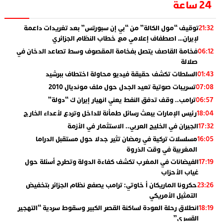
24 ساعة
توقيف “مول الكالة” من “بي إن سبورتس” بعد تغريدات داعمة
21:32
لإيران… اصطفاف إعلامي مع خطاب النظام الجزائري
فخامة القاصف يتصل بفخامة المقصوف وسط تصاعد الدخان في
06:12
صلالة
السلطات تكشف حقيقة فيديو محاولة اختطاف ببرشيد
01:43
تسريبات صوتية تعيد الجدل حول ملف مونديال 2010
07:08
ترامب.. وقف تدفق النفط يعني انهيار إيران ك “دولة”
06:57
رئيس الإمارات يبعث رسائل طمأنة للداخل وتردع لأعداء الخارج
18:04
الجيران في الخليج العربي.. الاستثمار في الأزمة
17:32
مسلسلات تركية في رمضان تثير جدلا حول مستقبل الدراما
16:05
المغربية في وقت الذروة
الفيضانات في المغرب تكشف كفاءة الدولة وتطرح أسئلة حول
17:19
غياب الأحزاب
حكرونا الماريكان أ خاوتي: ترامب يصفع نظام الجزائر بتخفيض
23:26
التمثيل الأمريكي
انطلاق رحلة العودة لساكنة القصر الكبير وسقوط سردية “التهجير
18:19
القسري”