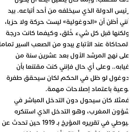
ئيس الدولة الذي سيخلفه من أحد أتباعه. بيد
نني أظن أن «الدوغولية» ليست حركة ولا حزبا،
لكنها قبل كل شيء خُلق، وكيفما كانت درجة
لمحاكاة عند الأتباع يبدو من الصعب السير تماما
لى نهج المرشد الأول بعد عشرين سنة من
يابه.. وعلى أي حال فإنني كنت مقتنعا بأن
وغول لو ظل في الحكم لكان سيحقق طفرة
وعية باعتماد إصلاحات مهمة.
مثلا كان سيحول دون التدخل المباشر في
ؤون المغرب، وهو التدخل الذي استنكره
ليوطي في تقريره المؤرخ بـ 1919 حين تحدث عن