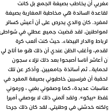
غربي أن يخاطب بصيغة الجمع بل كانت
لقاعدة السائدة هي مخاطبة المغاربة بصيغة
لمفرد. كان والدي يحرص على أن أعيش كسائر
لمواطنين. لقد قضيت جميع عطلي في شواطئ
لرباط والدار البيضاء. حيث كنت ألعب كرة
لقدم، وأغلب الظن عندي أن ذلك هو ما أتاح لي
ن أعاشر أناسا أصبحوا بعد ذلك نزلاء سجون
لحماية.. ثم أساتذة جامعيين. وأذكر عن تلك
لحقبة أن فرنسيين خاطبوني بصيغة المفرد في
ناسبات عديدة، كما وصفوني بغبي ، ورموني
لفظ «بيكو». ولقد آلمني ذلك لا بوصفي أميرا
لكنه خدشني في وطنيتي. لقد كان ذلك جرحا