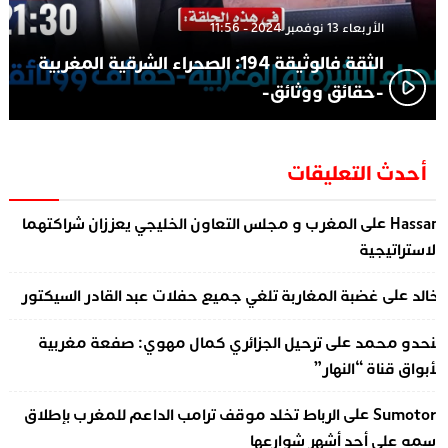
الأربعاء 13 نوفمبر 2024 - 11:56
الثقة فالوثيقة 194: الصحراء الشرقية المغربية
-حقائق ووثائق-
أحدث التعليقات
على
Hassa
المغرب و مجلس التعاون الخليجي يعززان شراكتهما
لاستراتيجية
على
الد
غضبة المغاربة تلغي جميع حفلات عبد القادر السيكتور
على
نحدو محمد
ترحيل الجزائري كمال مهوي: صفعة مغربية
أبواق قناة “النهار”
على
Sumotor
الرباط تخلد موقف ترامب الداعم للمغرب بإطلاق
سمه على أحد أشهر شوارعها