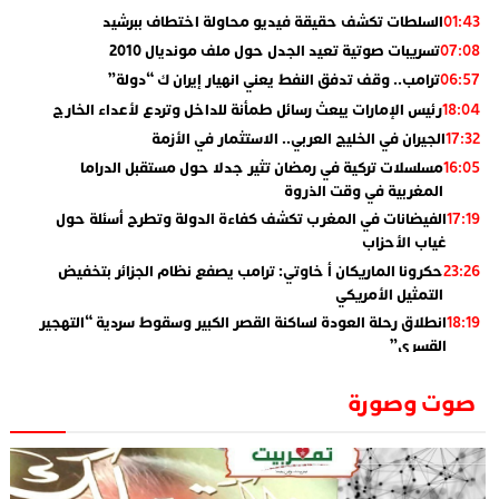
السلطات تكشف حقيقة فيديو محاولة اختطاف ببرشيد
01:43
تسريبات صوتية تعيد الجدل حول ملف مونديال 2010
07:08
ترامب.. وقف تدفق النفط يعني انهيار إيران ك “دولة”
06:57
رئيس الإمارات يبعث رسائل طمأنة للداخل وتردع لأعداء الخارج
18:04
الجيران في الخليج العربي.. الاستثمار في الأزمة
17:32
مسلسلات تركية في رمضان تثير جدلا حول مستقبل الدراما
16:05
المغربية في وقت الذروة
الفيضانات في المغرب تكشف كفاءة الدولة وتطرح أسئلة حول
17:19
غياب الأحزاب
حكرونا الماريكان أ خاوتي: ترامب يصفع نظام الجزائر بتخفيض
23:26
التمثيل الأمريكي
انطلاق رحلة العودة لساكنة القصر الكبير وسقوط سردية “التهجير
18:19
القسري”
الإعلامي جمال اسطيفي.. هذا هو خليفة الركراكي
02:06
صوت وصورة
​”لارام”.. 3 خطوط أخرى نحو إسبانيا وهذه هي الوجهات
01:55
الجديدة
الاعلامي حسن فاتح.. لهذا السبب يرفض بعض لاعبوا المنتخب
14:37
تعيين السكتيوي