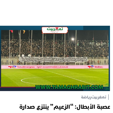
تمغربيت
رياضة
صبة الأبطال: “الزعيم” ينتزع صدارة