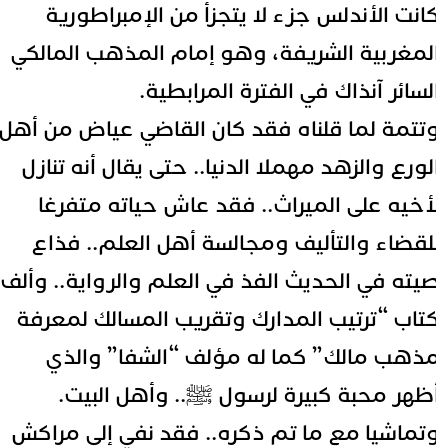
انت
الأندلس
جزء لا يتجزأ من الإمبراطورية
لمغربية الشريفة، وهو إمام المذهب المالكي
لسائر آنذاك في الفترة المرابطية.
تتمة لما قلناه فقد كان القاضي عياض من أهل
لورع والزهد مهملا الدنيا.. حتى يقال أنه تنازل
أخيه على الميراث.. فقد عاش حياته متفرغا
لقضاء والتأليف ومجالسة أهل العلم.. فذاع
يته في الحديث الفذ في العلم والرواية.. وألف
تاب “ترتيب المدارك وتقريب المسالك لمعرفة
ذهب مالك” كما له مؤلف “الشفا” والذي
ظهر محبة كبيرة لرسول ﷺ.. وأهل البيت.
تماشيا مع ما تم ذكره.. فقد نفي إلى مراكش