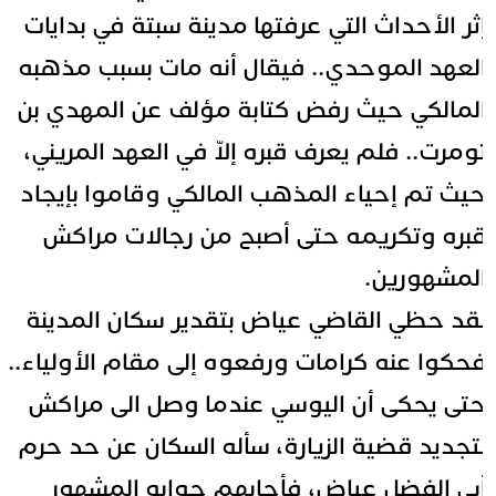
ثر الأحداث التي عرفتها مدينة سبتة في بدايات
لعهد الموحدي.. فيقال أنه مات بسبب مذهبه
لمالكي حيث رفض كتابة مؤلف عن المهدي بن
ومرت.. فلم يعرف قبره إلاّ في العهد المريني،
يث تم إحياء المذهب المالكي وقاموا بإيجاد
بره وتكريمه حتى أصبح من رجالات مراكش
لمشهورين.
قد حظي القاضي عياض بتقدير سكان المدينة
حكوا عنه كرامات ورفعوه إلى مقام الأولياء..
تى يحكى أن اليوسي عندما وصل الى مراكش
تجديد قضية الزيارة، سأله السكان عن حد حرم
بي الفضل عياض، فأجابهم جوابه المشهور