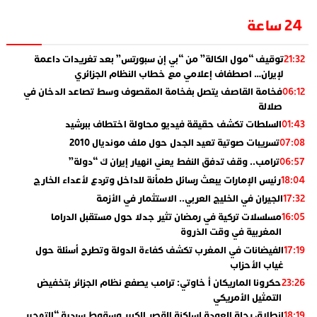
24 ساعة
توقيف “مول الكالة” من “بي إن سبورتس” بعد تغريدات داعمة
21:32
لإيران… اصطفاف إعلامي مع خطاب النظام الجزائري
فخامة القاصف يتصل بفخامة المقصوف وسط تصاعد الدخان في
06:12
صلالة
السلطات تكشف حقيقة فيديو محاولة اختطاف ببرشيد
01:43
تسريبات صوتية تعيد الجدل حول ملف مونديال 2010
07:08
ترامب.. وقف تدفق النفط يعني انهيار إيران ك “دولة”
06:57
رئيس الإمارات يبعث رسائل طمأنة للداخل وتردع لأعداء الخارج
18:04
الجيران في الخليج العربي.. الاستثمار في الأزمة
17:32
مسلسلات تركية في رمضان تثير جدلا حول مستقبل الدراما
16:05
المغربية في وقت الذروة
الفيضانات في المغرب تكشف كفاءة الدولة وتطرح أسئلة حول
17:19
غياب الأحزاب
حكرونا الماريكان أ خاوتي: ترامب يصفع نظام الجزائر بتخفيض
23:26
التمثيل الأمريكي
انطلاق رحلة العودة لساكنة القصر الكبير وسقوط سردية “التهجير
18:19