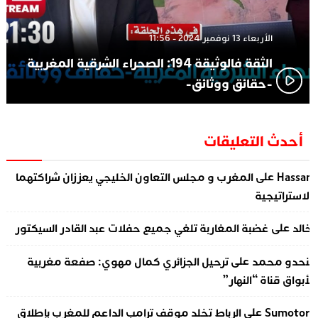
الأربعاء 13 نوفمبر 2024 - 11:56
الثقة فالوثيقة 194: الصحراء الشرقية المغربية
-حقائق ووثائق-
أحدث التعليقات
على
Hassa
المغرب و مجلس التعاون الخليجي يعززان شراكتهما
لاستراتيجية
على
الد
غضبة المغاربة تلغي جميع حفلات عبد القادر السيكتور
على
نحدو محمد
ترحيل الجزائري كمال مهوي: صفعة مغربية
أبواق قناة “النهار”
على
Sumotor
الرباط تخلد موقف ترامب الداعم للمغرب بإطلاق