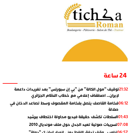
24 ساعة
توقيف “مول الكالة” من “بي إن سبورتس” بعد تغريدات داعمة
21:32
لإيران… اصطفاف إعلامي مع خطاب النظام الجزائري
فخامة القاصف يتصل بفخامة المقصوف وسط تصاعد الدخان في
06:12
صلالة
السلطات تكشف حقيقة فيديو محاولة اختطاف ببرشيد
01:43
تسريبات صوتية تعيد الجدل حول ملف مونديال 2010
07:08
ترامب.. وقف تدفق النفط يعني انهيار إيران ك “دولة”
06:57