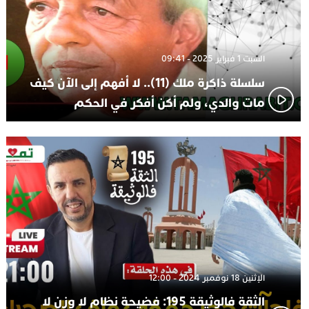
السبت 1 فبراير 2025 - 09:41
سلسلة ذاكرة ملك (11).. لا أفهم إلى الآن كيف
مات والدي، ولم أكن أفكر في الحكم
الإثنين 18 نوفمبر 2024 - 12:00
الثقة فالوثيقة 195: فضيحة نظام لا وزن لا