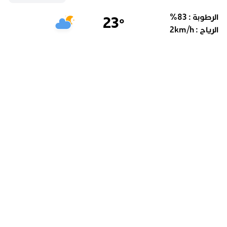
الرطوبة :
83
%
23
°
الرياح :
km/h
2