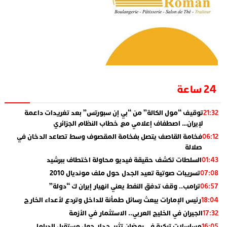
24 ساعة
توقيف “مول الكالة” من “بي إن سبورتس” بعد تغريدات داعمة
21:32
لإيران… اصطفاف إعلامي مع خطاب النظام الجزائري
فخامة القاصف يتصل بفخامة المقصوف وسط تصاعد الدخان في
06:12
صلالة
السلطات تكشف حقيقة فيديو محاولة اختطاف ببرشيد
01:43
تسريبات صوتية تعيد الجدل حول ملف مونديال 2010
07:08
ترامب.. وقف تدفق النفط يعني انهيار إيران ك “دولة”
06:57
رئيس الإمارات يبعث رسائل طمأنة للداخل وتردع لأعداء الخارج
18:04
الجيران في الخليج العربي.. الاستثمار في الأزمة
17:32
مسلسلات تركية في رمضان تثير جدلا حول مستقبل الدراما
16:05