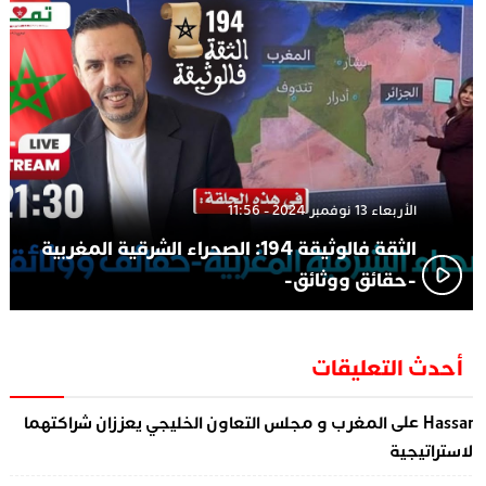
الأربعاء 13 نوفمبر 2024 - 11:56
الثقة فالوثيقة 194: الصحراء الشرقية المغربية
-حقائق ووثائق-
أحدث التعليقات
على
Hassa
المغرب و مجلس التعاون الخليجي يعززان شراكتهما
لاستراتيجية