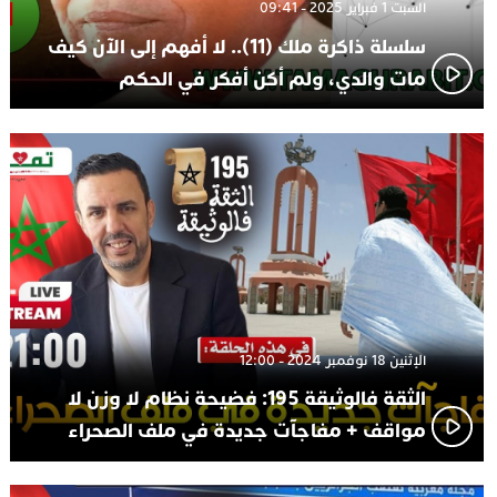
السبت 1 فبراير 2025 - 09:41
سلسلة ذاكرة ملك (11).. لا أفهم إلى الآن كيف
مات والدي، ولم أكن أفكر في الحكم
الإثنين 18 نوفمبر 2024 - 12:00
الثقة فالوثيقة 195: فضيحة نظام لا وزن لا
مواقف + مفاجآت جديدة في ملف الصحراء