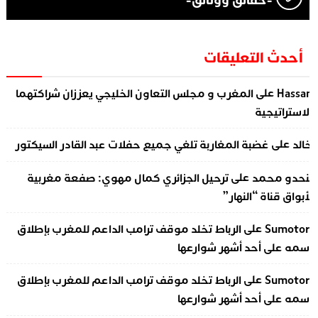
-حقائق ووثائق-
أحدث التعليقات
على
Hassa
المغرب و مجلس التعاون الخليجي يعززان شراكتهما
لاستراتيجية
على
الد
غضبة المغاربة تلغي جميع حفلات عبد القادر السيكتور
على
نحدو محمد
ترحيل الجزائري كمال مهوي: صفعة مغربية
أبواق قناة “النهار”
على
Sumotor
الرباط تخلد موقف ترامب الداعم للمغرب بإطلاق
سمه على أحد أشهر شوارعها
على
Sumotor
الرباط تخلد موقف ترامب الداعم للمغرب بإطلاق
سمه على أحد أشهر شوارعها