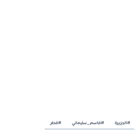
#الجزيرة
#قاسم_سليماني
#قطر