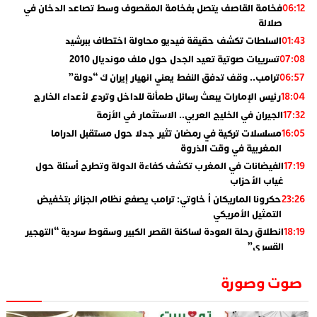
فخامة القاصف يتصل بفخامة المقصوف وسط تصاعد الدخان في
06:12
صلالة
السلطات تكشف حقيقة فيديو محاولة اختطاف ببرشيد
01:43
تسريبات صوتية تعيد الجدل حول ملف مونديال 2010
07:08
ترامب.. وقف تدفق النفط يعني انهيار إيران ك “دولة”
06:57
رئيس الإمارات يبعث رسائل طمأنة للداخل وتردع لأعداء الخارج
18:04
الجيران في الخليج العربي.. الاستثمار في الأزمة
17:32
مسلسلات تركية في رمضان تثير جدلا حول مستقبل الدراما
16:05
المغربية في وقت الذروة
الفيضانات في المغرب تكشف كفاءة الدولة وتطرح أسئلة حول
17:19
غياب الأحزاب
حكرونا الماريكان أ خاوتي: ترامب يصفع نظام الجزائر بتخفيض
23:26
التمثيل الأمريكي
انطلاق رحلة العودة لساكنة القصر الكبير وسقوط سردية “التهجير
18:19
القسري”
الإعلامي جمال اسطيفي.. هذا هو خليفة الركراكي
02:06
صوت وصورة
​”لارام”.. 3 خطوط أخرى نحو إسبانيا وهذه هي الوجهات
01:55
الجديدة
الاعلامي حسن فاتح.. لهذا السبب يرفض بعض لاعبوا المنتخب
14:37