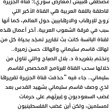
صطفى هبيش (معارض سوري): قناة الجزيرة
لناطقة باللغة العربية هي القناة الأكبر التي
روج للإرهاب والارهابيين حول العالم، كما أنها
بب في فرقة الشعوب العربية. آخر أعمال هذه
لقناة البائسة كانت بث تقارير تمجّد بحياة كل من
لهالك قاسم سليماني والهالك حسن زميرة..
نختم بتغريدة د. بلال الصباح والتي تناول من
لالها سحب القناة للبرنامج المخصص لقاسم
ليماني.. جاء فيه “
حذفت
قناة
الجزيرة تقريرها
لذي وصف
قاسم
سليماني
بشهيد القدس بعد
ضب السعوديون وغِيرتَهم على حرمات
لمسلمين، ولكن أين غضب الفلسطينيون