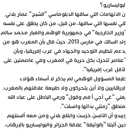
لبوليساريو؟
ن الاتهامات التي ساقها الدبلوماسي “الشبح” عمار بلاني
ي نفسها التي ساقها، من قبل، من كان يطلق على نفسه
وزير الخارجية” في جمهورية الوهم والغبار محمد سالم
ولد السالك في مارس 2013. حيث قال بأن المغرب هو من
دعم تنظيم التوحيد والجهاد في غرب إفريقيا، وبأن
عناصر تتحرك بكل حرية في المغرب وفي عاصمتين على
لأقل غرب إفريقيا”.
بعا المسؤول الوهمي لم يذكر لا أسماء هؤلاء
لإرهابيين ولا أين يتحركون ولا طبيعة علاقتهم بالمغرب.
عني “غي أجي أ فم وقول” ورمي الباطل على عباد الله
منطق “رمتني بدائها وانسلت”.
يبدو أن الألسن خرُست وابتلع بلاني ومن معه ألسنتهم
ين أثبتنا “بالوثيقة” علاقة الجزائر والبوليساريو بالإرهاب.