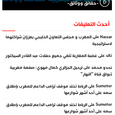
-حقائق ووثائق-
أحدث التعليقات
على
Hassa
المغرب و مجلس التعاون الخليجي يعززان شراكتهما
لاستراتيجية
على
الد
غضبة المغاربة تلغي جميع حفلات عبد القادر السيكتور
على
نحدو محمد
ترحيل الجزائري كمال مهوي: صفعة مغربية
أبواق قناة “النهار”
على
Sumotor
الرباط تخلد موقف ترامب الداعم للمغرب بإطلاق
سمه على أحد أشهر شوارعها
على
Sumotor
الرباط تخلد موقف ترامب الداعم للمغرب بإطلاق
سمه على أحد أشهر شوارعها