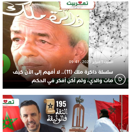
الاعلامي حسن فاتح.. لهذا السبب يرفض بعض لاعبوا المنتخب
14:37
تعيين السكتيوي
السبت 1 فبراير 2025 - 09:41
سلسلة ذاكرة ملك (11).. لا أفهم إلى الآن كيف
مات والدي، ولم أكن أفكر في الحكم