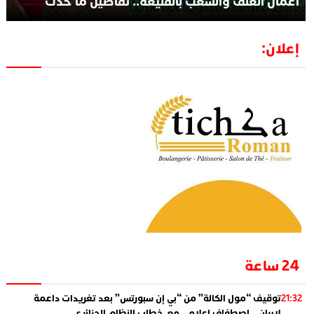
أعمال العنف والشغب بالقليعة.. تفاصيل ما حدث
إعلان:
24 ساعة
توقيف “مول الكالة” من “بي إن سبورتس” بعد تغريدات داعمة
21:32
لإيران… اصطفاف إعلامي مع خطاب النظام الجزائري