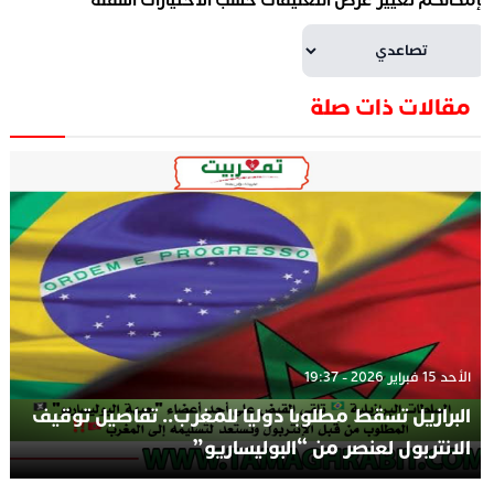
إمكانكم تغيير عرض التعليقات حسب الاختيارات أسفله
مقالات ذات صلة
الأحد 15 فبراير 2026 - 19:37
البرازيل تسقط مطلوبا دوليا للمغرب.. تفاصيل توقيف
الانتربول لعنصر من “البوليساريو”