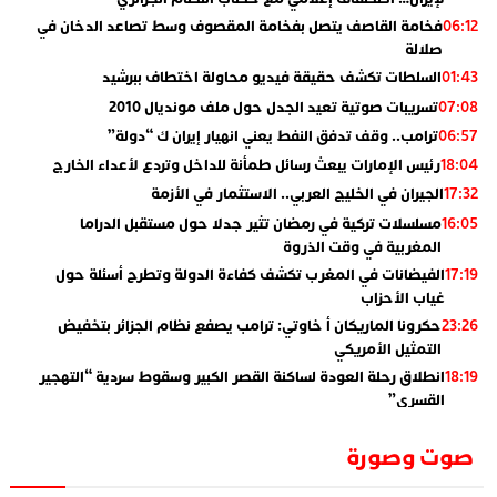
فخامة القاصف يتصل بفخامة المقصوف وسط تصاعد الدخان في
06:12
صلالة
السلطات تكشف حقيقة فيديو محاولة اختطاف ببرشيد
01:43
تسريبات صوتية تعيد الجدل حول ملف مونديال 2010
07:08
ترامب.. وقف تدفق النفط يعني انهيار إيران ك “دولة”
06:57
رئيس الإمارات يبعث رسائل طمأنة للداخل وتردع لأعداء الخارج
18:04
الجيران في الخليج العربي.. الاستثمار في الأزمة
17:32
مسلسلات تركية في رمضان تثير جدلا حول مستقبل الدراما
16:05
المغربية في وقت الذروة
الفيضانات في المغرب تكشف كفاءة الدولة وتطرح أسئلة حول
17:19
غياب الأحزاب
حكرونا الماريكان أ خاوتي: ترامب يصفع نظام الجزائر بتخفيض
23:26
التمثيل الأمريكي
انطلاق رحلة العودة لساكنة القصر الكبير وسقوط سردية “التهجير
18:19
القسري”
الإعلامي جمال اسطيفي.. هذا هو خليفة الركراكي
02:06
صوت وصورة
​”لارام”.. 3 خطوط أخرى نحو إسبانيا وهذه هي الوجهات
01:55
الجديدة