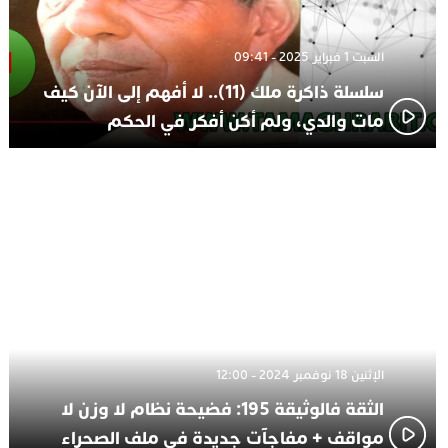
السبت 1 فبراير 2025 - 09:41
سلسلة ذاكرة ملك (11).. لا أفهم إلى الآن كيف
مات والدي، ولم أكن أفكر في الحكم
الإثنين 18 نوفمبر 2024 - 12:00
الثقة فالوثيقة 195: فضيحة نظام لا وزن لا
مواقف + مفاجآت جديدة في ملف الصحراء