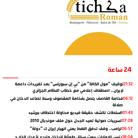
24 ساعة
توقيف “مول الكالة” من “بي إن سبورتس” بعد تغريدات داعمة
21:32
لإيران… اصطفاف إعلامي مع خطاب النظام الجزائري
فخامة القاصف يتصل بفخامة المقصوف وسط تصاعد الدخان في
06:12
صلالة
السلطات تكشف حقيقة فيديو محاولة اختطاف ببرشيد
01:43
تسريبات صوتية تعيد الجدل حول ملف مونديال 2010
07:08
ترامب.. وقف تدفق النفط يعني انهيار إيران ك “دولة”
06:57
رئيس الإمارات يبعث رسائل طمأنة للداخل وتردع لأعداء الخارج
18:04