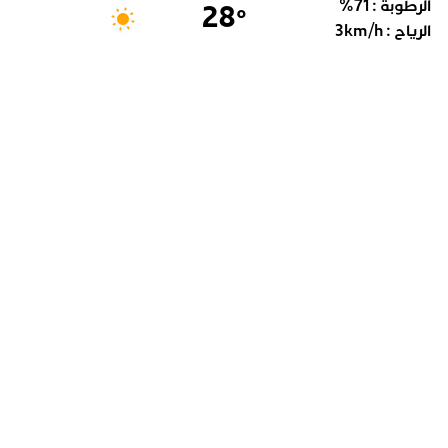
الرطوبة :
71
%
28
°
الرياح :
km/h
3