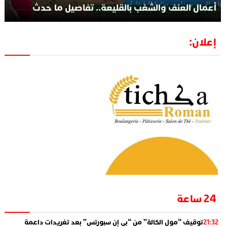
أعمال العنف والشغب بالقليعة.. تفاصيل ما حدث
إعلان:
24 ساعة
توقيف “مول الكالة” من “بي إن سبورتس” بعد تغريدات داعمة
21:32