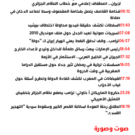
لإيران… اصطفاف إعلامي مع خطاب النظام الجزائري
فخامة القاصف يتصل بفخامة المقصوف وسط تصاعد الدخان في
06:12
صلالة
السلطات تكشف حقيقة فيديو محاولة اختطاف ببرشيد
01:43
تسريبات صوتية تعيد الجدل حول ملف مونديال 2010
07:08
ترامب.. وقف تدفق النفط يعني انهيار إيران ك “دولة”
06:57
رئيس الإمارات يبعث رسائل طمأنة للداخل وتردع لأعداء الخارج
18:04
الجيران في الخليج العربي.. الاستثمار في الأزمة
17:32
مسلسلات تركية في رمضان تثير جدلا حول مستقبل الدراما
16:05
المغربية في وقت الذروة
الفيضانات في المغرب تكشف كفاءة الدولة وتطرح أسئلة حول
17:19
غياب الأحزاب
حكرونا الماريكان أ خاوتي: ترامب يصفع نظام الجزائر بتخفيض
23:26
التمثيل الأمريكي
انطلاق رحلة العودة لساكنة القصر الكبير وسقوط سردية “التهجير
18:19
القسري”
الإعلامي جمال اسطيفي.. هذا هو خليفة الركراكي
02:06
صوت وصورة
​”لارام”.. 3 خطوط أخرى نحو إسبانيا وهذه هي الوجهات
01:55
الجديدة