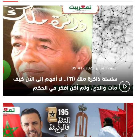
الاعلامي حسن فاتح.. لهذا السبب يرفض بعض لاعبوا المنتخب
14:37
تعيين السكتيوي
السبت 1 فبراير 2025 - 09:41
سلسلة ذاكرة ملك (11).. لا أفهم إلى الآن كيف
مات والدي، ولم أكن أفكر في الحكم