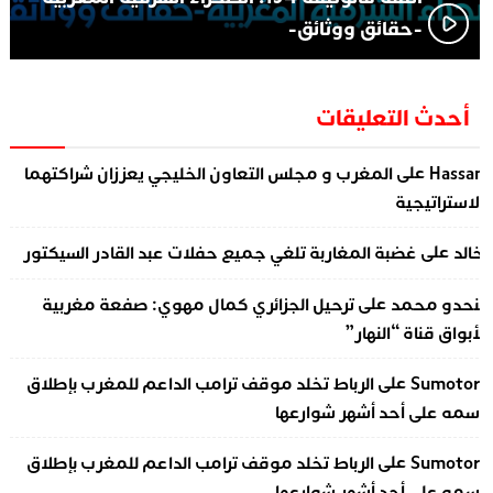
-حقائق ووثائق-
أحدث التعليقات
على
Hassa
المغرب و مجلس التعاون الخليجي يعززان شراكتهما
لاستراتيجية
على
الد
غضبة المغاربة تلغي جميع حفلات عبد القادر السيكتور
على
نحدو محمد
ترحيل الجزائري كمال مهوي: صفعة مغربية
أبواق قناة “النهار”
على
Sumotor
الرباط تخلد موقف ترامب الداعم للمغرب بإطلاق
سمه على أحد أشهر شوارعها
على
Sumotor
الرباط تخلد موقف ترامب الداعم للمغرب بإطلاق
سمه على أحد أشهر شوارعها