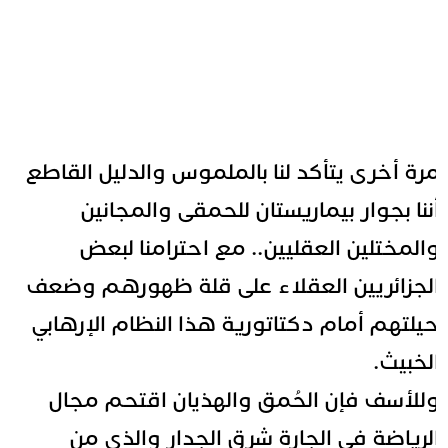
رة أخرى يتأكد لنا بالملموس والدليل القاطع
ننا بجوار بيماريستان للحمقى والمجانين
المختلين العقليين.. مع احترامنا لبعض
لجزائريين
العقلاء على قلة ظهورهم وضعف
يلتهم أمام دكتاتورية هذا النظام الإرهابي
لخبيث.
للأسف فإن الحُمق والهذيان اقتحم مجال
لرياضة في الجارة شرق الجدار والذي من