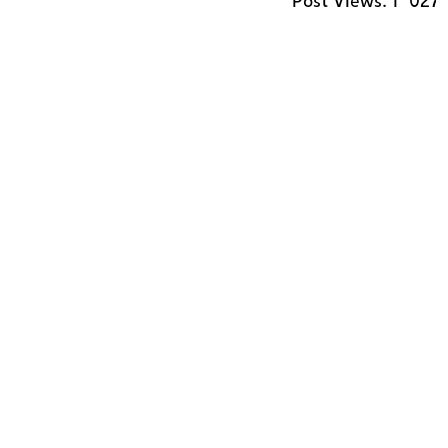
Post Views:
1٬02